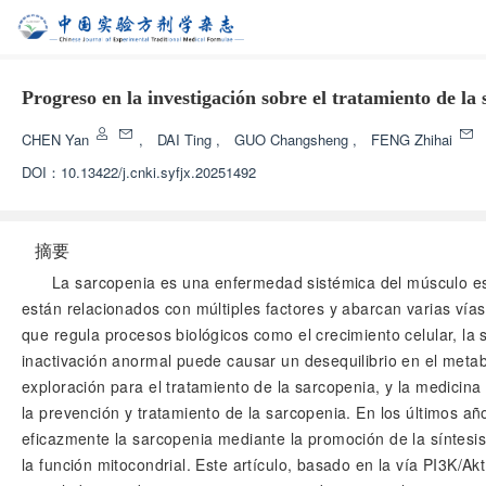
Progreso en la investigación sobre el tratamiento de la
CHEN Yan
,
DAI Ting
,
GUO Changsheng
,
FENG Zhihai
DOI：
10.13422/j.cnki.syfjx.20251492
摘要
La sarcopenia es una enfermedad sistémica del músculo esq
están relacionados con múltiples factores y abarcan varias vías 
que regula procesos biológicos como el crecimiento celular, la 
inactivación anormal puede causar un desequilibrio en el meta
exploración para el tratamiento de la sarcopenia, y la medicina
la prevención y tratamiento de la sarcopenia. En los últimos añ
eficazmente la sarcopenia mediante la promoción de la síntesis 
la función mitocondrial. Este artículo, basado en la vía PI3K/Ak