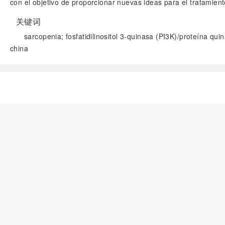
con el objetivo de proporcionar nuevas ideas para el tratamient
关键词
sarcopenia; fosfatidilinositol 3-quinasa (PI3K)/proteína qui
china