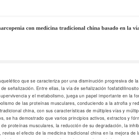
 sarcopenia con medicina tradicional china basado en la v
uelético que se caracteriza por una disminución progresiva de la 
de señalización. Entre ellas, la vía de señalización fosfatidilinosi
supervivencia y el metabolismo, juega un papel importante en la fo
bolismo de las proteínas musculares, conduciendo a la atrofia y r
 tradicional china, con sus características de múltiples vías y múl
os, se ha demostrado que varios principios activos, extractos y fó
de proteínas musculares, la reducción de su degradación, la inhibi
t, revisa el efecto de la medicina tradicional china en la mejora d