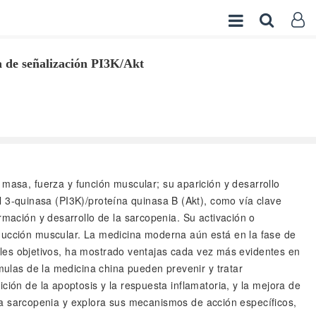
ía de señalización PI3K/Akt
masa, fuerza y función muscular; su aparición y desarrollo
tol 3-quinasa (PI3K)/proteína quinasa B (Akt), como vía clave
rmación y desarrollo de la sarcopenia. Su activación o
educción muscular. La medicina moderna aún está en la fase de
tiples objetivos, ha mostrado ventajas cada vez más evidentes en
rmulas de la medicina china pueden prevenir y tratar
ción de la apoptosis y la respuesta inflamatoria, y la mejora de
e la sarcopenia y explora sus mecanismos de acción específicos,