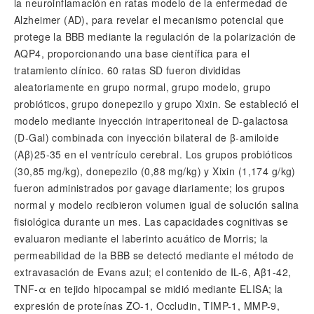
la neuroinflamación en ratas modelo de la enfermedad de
Alzheimer (AD), para revelar el mecanismo potencial que
protege la BBB mediante la regulación de la polarización de
AQP4, proporcionando una base científica para el
tratamiento clínico. 60 ratas SD fueron divididas
aleatoriamente en grupo normal, grupo modelo, grupo
probióticos, grupo donepezilo y grupo Xixin. Se estableció el
modelo mediante inyección intraperitoneal de D-galactosa
(D-Gal) combinada con inyección bilateral de β-amiloide
(Aβ)25-35 en el ventrículo cerebral. Los grupos probióticos
(30,85 mg/kg), donepezilo (0,88 mg/kg) y Xixin (1,174 g/kg)
fueron administrados por gavage diariamente; los grupos
normal y modelo recibieron volumen igual de solución salina
fisiológica durante un mes. Las capacidades cognitivas se
evaluaron mediante el laberinto acuático de Morris; la
permeabilidad de la BBB se detectó mediante el método de
extravasación de Evans azul; el contenido de IL-6, Aβ1-42,
TNF-α en tejido hipocampal se midió mediante ELISA; la
expresión de proteínas ZO-1, Occludin, TIMP-1, MMP-9,