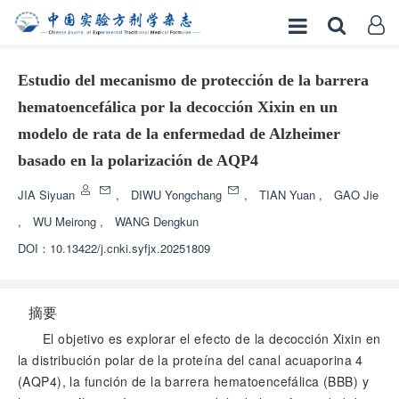
Estudio del mecanismo de protección de la barrera
hematoencefálica por la decocción Xixin en un
modelo de rata de la enfermedad de Alzheimer
basado en la polarización de AQP4
JIA Siyuan
,
DIWU Yongchang
,
TIAN Yuan
,
GAO Jie
,
WU Meirong
,
WANG Dengkun
DOI：
10.13422/j.cnki.syfjx.20251809
摘要
El objetivo es explorar el efecto de la decocción Xixin en
la distribución polar de la proteína del canal acuaporina 4
(AQP4), la función de la barrera hematoencefálica (BBB) y