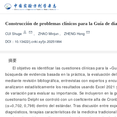
Construcción de problemas clínicos para la Guía de dia
CUI Shuge
,
ZHAO Minjun
,
ZHENG Hong
DOI：
10.13422/j.cnki.syfjx.20251994
摘要
El objetivo es identificar las cuestiones clínicas para la «
búsqueda de evidencia basada en la práctica, la evaluación del
mediante revisión bibliográfica, entrevistas con expertos y enc
analizaron estadísticamente los resultados usando Excel 2021 y
de variación para evaluar su importancia. Se incluyeron en la 
cuestionario Delphi se controló con un coeficiente alfa de Cron
(α=0,702, 0,798) dentro del estándar. Tras discusión entre expe
diagnósticos, terapias características de la medicina tradicio