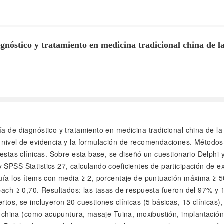
gnóstico y tratamiento en medicina tradicional china de l
Guía de diagnóstico y tratamiento en medicina tradicional china de 
 nivel de evidencia y la formulación de recomendaciones. Métodos:
uestas clínicas. Sobre esta base, se diseñó un cuestionario Delphi
 SPSS Statistics 27, calculando coeficientes de participación de 
guía los ítems con media ≥ 2, porcentaje de puntuación máxima ≥ 5
bach ≥ 0,70. Resultados: las tasas de respuesta fueron del 97% y 
rtos, se incluyeron 20 cuestiones clínicas (5 básicas, 15 clínicas
nal china (como acupuntura, masaje Tuina, moxibustión, implantació