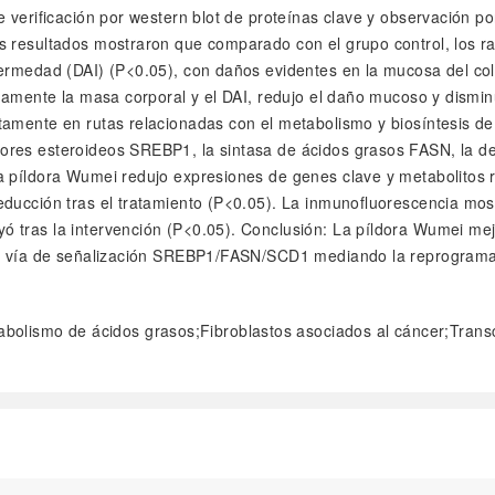
 verificación por western blot de proteínas clave y observación po
s resultados mostraron que comparado con el grupo control, los ra
nfermedad (DAI) (P<0.05), con daños evidentes en la mucosa del c
ivamente la masa corporal y el DAI, redujo el daño mucoso y dismin
tamente en rutas relacionadas con el metabolismo y biosíntesis de
ores esteroideos SREBP1, la sintasa de ácidos grasos FASN, la de
a píldora Wumei redujo expresiones de genes clave y metabolitos r
reducción tras el tratamiento (P<0.05). La inmunofluorescencia m
 tras la intervención (P<0.05). Conclusión: La píldora Wumei mej
 la vía de señalización SREBP1/FASN/SCD1 mediando la reprograma
bolismo de ácidos grasos;Fibroblastos asociados al cáncer;Tran
阅读全文