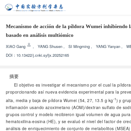
Mecanismo de acción de la píldora Wumei inhibiendo la
basado en análisis multiómico
XIAO Gang
,
YANG Shusen
,
SI Mingming
,
YANG Yanyan
,
WE
DOI：
10.13422/j.cnki.syfjx.20252165
摘要
El objetivo es investigar el mecanismo por el cual la píld
proporcionando así nueva evidencia experimental para la prev
-1
alta, media y baja de píldora Wumei (54, 27, 13.5 g·kg
) y gru
inflamación usando azoximetano (AOM)/dextran sulfato de sodio
grupos control y modelo recibieron igual volumen de agua pura, 
hematoxilina-eosina (HE), y se evaluó el nivel del factor de 
análisis de enriquecimiento de conjunto de metabolitos (MSEA) 