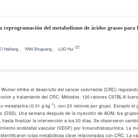
 reprogramación del metabolismo de ácidos grasos para la
I Hailiang
,
YAN Shuguang
,
LUO Hui
ora Wumei inhibe el desarrollo del cáncer colorrectal (CRC) regula
ención y tratamiento del CRC. Métodos: 120 ratones C57BL/6 fuero
-1
po mesalazina (0.01 g·kg
), con 20 ratones por grupo. Excepto el
 (DSS). Una semana después de la inyección de AOM, los grupos tr
hasta finalizar la intervención a los 20 días. Se observaron cambi
crecimiento endotelial vascular (VEGF) por inmunohistoquímica. La
identificaron rutas metabólicas clave relacionadas con CRC. La val