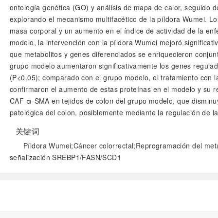
ontología genética (GO) y análisis de mapa de calor, seguido de
explorando el mecanismo multifacético de la píldora Wumei. Lo
masa corporal y un aumento en el índice de actividad de la e
modelo, la intervención con la píldora Wumei mejoró significat
que metabolitos y genes diferenciados se enriquecieron conjun
grupo modelo aumentaron significativamente los genes regulad
(P<0.05); comparado con el grupo modelo, el tratamiento con l
confirmaron el aumento de estas proteínas en el modelo y su 
CAF α-SMA en tejidos de colon del grupo modelo, que disminuyó
patológica del colon, posiblemente mediante la regulación de
关键词
Píldora Wumei;Cáncer colorrectal;Reprogramación del meta
señalización SREBP1/FASN/SCD1