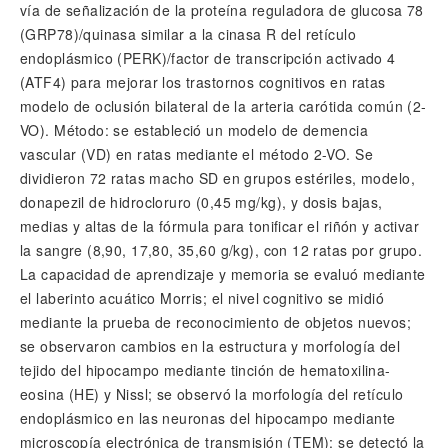
vía de señalización de la proteína reguladora de glucosa 78
(GRP78)/quinasa similar a la cinasa R del retículo
endoplásmico (PERK)/factor de transcripción activado 4
(ATF4) para mejorar los trastornos cognitivos en ratas
modelo de oclusión bilateral de la arteria carótida común (2-
VO). Método: se estableció un modelo de demencia
vascular (VD) en ratas mediante el método 2-VO. Se
dividieron 72 ratas macho SD en grupos estériles, modelo,
donapezil de hidrocloruro (0,45 mg/kg), y dosis bajas,
medias y altas de la fórmula para tonificar el riñón y activar
la sangre (8,90, 17,80, 35,60 g/kg), con 12 ratas por grupo.
La capacidad de aprendizaje y memoria se evaluó mediante
el laberinto acuático Morris; el nivel cognitivo se midió
mediante la prueba de reconocimiento de objetos nuevos;
se observaron cambios en la estructura y morfología del
tejido del hipocampo mediante tinción de hematoxilina-
eosina (HE) y Nissl; se observó la morfología del retículo
endoplásmico en las neuronas del hipocampo mediante
microscopía electrónica de transmisión (TEM); se detectó la