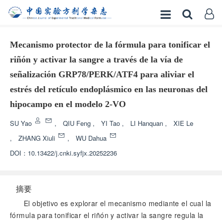
Mecanismo protector de la fórmula para tonificar el
riñón y activar la sangre a través de la vía de
señalización GRP78/PERK/ATF4 para aliviar el
estrés del retículo endoplásmico en las neuronas del
hipocampo en el modelo 2-VO
SU Yao
,
QIU Feng
,
YI Tao
,
LI Hanquan
,
XIE Le
,
ZHANG Xiuli
,
WU Dahua
DOI：
10.13422/j.cnki.syfjx.20252236
摘要
El objetivo es explorar el mecanismo mediante el cual la
fórmula para tonificar el riñón y activar la sangre regula la