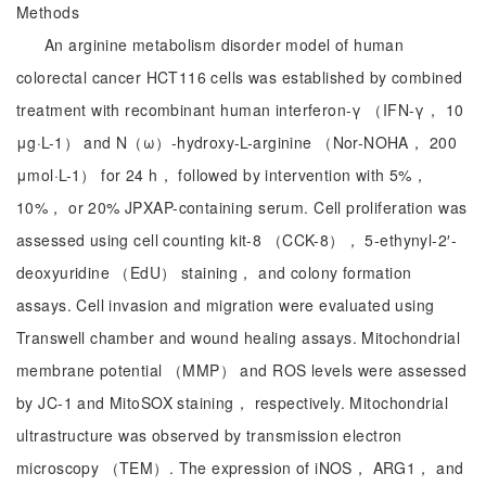
Methods
An arginine metabolism disorder model of human
colorectal cancer HCT116 cells was established by combined
treatment with recombinant human interferon-γ （IFN-γ， 10
μg·L-1） and N（ω）-hydroxy-L-arginine （Nor-NOHA， 200
μmol·L-1） for 24 h， followed by intervention with 5%，
10%， or 20% JPXAP-containing serum. Cell proliferation was
assessed using cell counting kit-8 （CCK-8）， 5-ethynyl-2′-
deoxyuridine （EdU） staining， and colony formation
assays. Cell invasion and migration were evaluated using
Transwell chamber and wound healing assays. Mitochondrial
membrane potential （MMP） and ROS levels were assessed
by JC-1 and MitoSOX staining， respectively. Mitochondrial
ultrastructure was observed by transmission electron
microscopy （TEM）. The expression of iNOS， ARG1， and