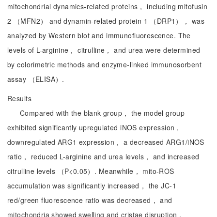
mitochondrial dynamics-related proteins， including mitofusin
2 （MFN2） and dynamin-related protein 1 （DRP1）， was
analyzed by Western blot and immunofluorescence. The
levels of L-arginine， citrulline， and urea were determined
by colorimetric methods and enzyme-linked immunosorbent
assay （ELISA）.
Results
Compared with the blank group， the model group
exhibited significantly upregulated iNOS expression，
downregulated ARG1 expression， a decreased ARG1/iNOS
ratio， reduced L-arginine and urea levels， and increased
citrulline levels （P<0.05）. Meanwhile， mito-ROS
accumulation was significantly increased， the JC-1
red/green fluorescence ratio was decreased， and
mitochondria showed swelling and cristae disruption，