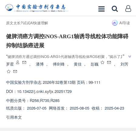
原文太长?试试AI快速理解
AI导读
健脾消癌方调控iNOS-ARG1轴诱导线粒体功能障碍
抑制结肠癌进展
”
“
健脾消癌方通过调控iNOS-ARG1代谢轴诱导线粒体ROS积聚，"揭示了其'代
”
谢-线粒体'协同靶向的抗癌机制"，为结肠癌治疗提供了新策略。
罗星
，
潘博
，
傅剑锋
，
黄佳
，
彭巍
，
刘芳
中国实验方剂学杂志
2026年32卷第13期 页码：99-111
DOI：
10.13422/j.cnki.syfjx.20251729
中图分类号：
R256;R735;R285
纸质出版：
2026-07-05
网络首发：
2025-08-05
收稿：
2025-04-23
引用本文