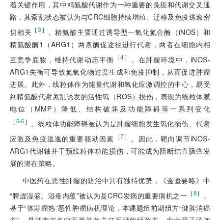
着关键作用，其中精氨酸代谢作为一种重要的免疫和代谢交叉通
路，其紊乱状态被认为与CRC细胞持续增殖、迁移及免疫逃逸密
［
3
］
切相关
。精氨酸主要通过诱导型一氧化氮合酶（iNOS）和
精氨酸酶1（ARG1）两条酶促途径进行代谢，两者在细胞内相
［
4
］
互竞争底物，维持代谢动态平衡
。在肿瘤环境中，iNOS-
ARG1失衡可导致氮氧化物过度生成和免疫抑制，从而促进肿瘤
进展。此外，线粒体作为能量代谢和氧化应激调控的中心，易受
到精氨酸代谢紊乱诱发的活性氧（ROS）损伤，表现为线粒体膜
电位（MMP）降低、结构破坏及功能障碍等一系列变化
［
］
5-6
。线粒体功能障碍被认为是肿瘤细胞发生氧化损伤、代谢
［
7
］
应激及免疫逃逸的重要驱动因素
。因此，靶向调节iNOS-
ARG1代谢轴并干预线粒体功能损伤，可能成为阻断结直肠癌发
展的潜在策略。
中医药在恶性肿瘤的防治中具有独特优势，《金匮要略》中
［
8
］
“脾虚湿盛、湿毒内蕴”被认为是CRC发病的重要病机之一
。
基于“体寒瘤热”恶性肿瘤病机理论，本课题组前期组方“健脾消癌
方”，是湖南省名中医蒋益兰主任医师的经验方，由六君子汤加