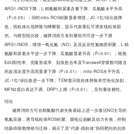
ARG1-iNOS下降，L-精氨酸和尿素含量下降、瓜氨酸水平升高
（P<0.05）；同时mito-ROS积聚显著增强，JC-1红/绿比值降
低，线粒体出现肿胀与嵴断裂，提示代谢紊乱可诱发线粒体损
伤。与模型组比较，健脾消癌方各剂量组均可进一步下调
ARG1/iNOS，增强一氧化氮（NO）及其反应性氮物质积聚，L-精
氨酸和尿素水平进一步下降、瓜氨酸显著升高（P<0.01）；细胞
EdU阳性率、克隆形成率、划痕愈合率及Transwell穿膜数均随含
药血清浓度升高而显著下降（P<0.01）；mito-ROS水平升高，
JC-1红/绿比值进一步下降。TEM显示线粒体肿胀和空泡化加剧，
MFN2蛋白表达下调、DRP1上调（P<0.01），呈剂量依赖性。
结论
健脾消癌方可在精氨酸代谢失衡基础上进一步激活NO主导的
氧氮应激，诱导线粒体ROS积聚、膜电位崩解及动力失衡，抑制
结肠癌细胞增殖与迁移，揭示了其“代谢-线粒体”协同靶向的抗癌