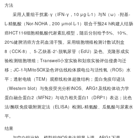
方法
采用人重组干扰素-γ（IFN-γ，10 μg·L-1）与N（ω）-羟基-
L-精氨酸（Nor-NOHA，200 μmol·L-1）联合干预24 h构建人结肠
癌HCT116细胞精氨酸代谢紊乱模型，随后分别给予5%、10%、
20%健脾消癌方含药血清干预。采用细胞增殖检测计数试剂盒
8（CCK-8）、5-乙炔基-2′-脱氧尿苷（EdU）染色、克隆形成实
验检测细胞增殖；Transwell小室实验和划痕实验评估侵袭与迁
移；JC-1与MitoSOX染色评估线粒体膜电位与活性氧（ROS）水
平；透射电镜（TEM）观察线粒体超微结构；蛋白免疫印迹法
（Western blot）与免疫荧光分析iNOS、ARG1及线粒体动力学
蛋白融合蛋白2（MFN2）与动力相关蛋白1（DRP1）表达；比色
法/酶联免疫吸附测定法（ELISA）检测L-精氨酸、瓜氨酸与尿素水
平。
结果
与空白组比较，模型组iNOS表达明显上调、ARG1下调，