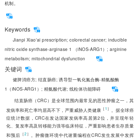
机制。
Keywords
Jianpi Xiao'ai prescription;
colorectal cancer;
inducible
nitric oxide synthase-arginase 1 （iNOS-ARG1）;
arginine
metabolism;
mitochondrial dysfunction
关键词
健脾消癌方;
结直肠癌;
诱导型一氧化氮合酶-精氨酸酶
1（iNOS-ARG1）;
精氨酸代谢;
线粒体功能障碍
结直肠癌（CRC）是全球范围内最常见的恶性肿瘤之一，其
［
1
］
发病率和死亡率均居高不下，严重威胁人类健康
。据全球癌
症统计数据，CRC在发达国家发病率高居第2位，并呈现年轻
化、复发率高及转移能力强等临床特征，严重影响患者生存质量
［
2
］
和预后
。肿瘤微环境中代谢重编程在CRC发生发展中发挥