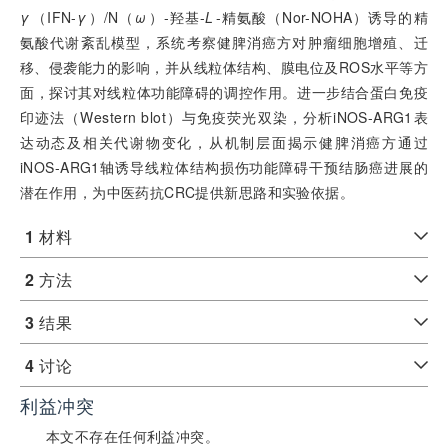
γ
（IFN-
γ
）/N（
ω
）-羟基-
L
-精氨酸（Nor-NOHA）诱导的精
氨酸代谢紊乱模型，系统考察健脾消癌方对肿瘤细胞增殖、迁
移、侵袭能力的影响，并从线粒体结构、膜电位及ROS水平等方
面，探讨其对线粒体功能障碍的调控作用。进一步结合蛋白免疫
印迹法（Western blot）与免疫荧光双染，分析iNOS-ARG1表
达动态及相关代谢物变化，从机制层面揭示健脾消癌方通过
iNOS-ARG1轴诱导线粒体结构损伤功能障碍干预结肠癌进展的
潜在作用，为中医药抗CRC提供新思路和实验依据。
1
材料
2
方法
3
结果
4
讨论
利益冲突
本文不存在任何利益冲突。