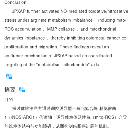
Conclusion
JPXAP further activates NO-mediated oxidative/nitrosative
stress under arginine metabolism imbalance， inducing mito-
ROS accumulation， MMP collapse， and mitochondrial
dynamics imbalance， thereby inhibiting colorectal cancer cell
proliferation and migration. These findings reveal an
antitumor mechanism of JPXAP based on coordinated
targeting of the "metabolism-mitochondria" axis.
摘要
目的
探讨健脾消癌方通过调控诱导型一氧化氮合酶-精氨酸酶
1（iNOS-ARG1）代谢轴，诱导线粒体活性氧（mito-ROS）介导
的线粒体结构与功能障碍，从而抑制结肠癌进展的机制。