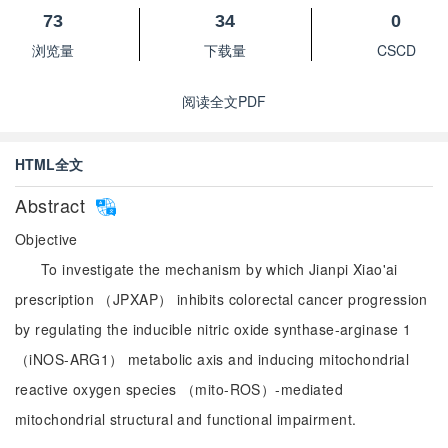
73
34
0
浏览量
下载量
CSCD
阅读全文PDF
HTML全文
Abstract
Objective
To investigate the mechanism by which Jianpi Xiao'ai
prescription （JPXAP） inhibits colorectal cancer progression
by regulating the inducible nitric oxide synthase-arginase 1
（iNOS-ARG1） metabolic axis and inducing mitochondrial
reactive oxygen species （mito-ROS）-mediated
mitochondrial structural and functional impairment.