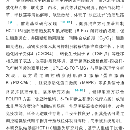
减化裁而来，取党参、白术、黄芪等以益气健脾，配伍白花蛇舌
草、半枝莲等清热解毒、软坚散结，体现了“扶正祛邪”治癌思路
［
9
］
［
］
10-13
。前期基础研究发现
，健脾消癌方可显著抑制
HCT116结肠癌细胞及其5-氟尿嘧啶（5-Fu）耐药株的增殖，促
进细胞凋亡，并阻断细胞周期第一间期/合成前期（G
/G
）细胞
0
1
周期进程。动物实验显示其可抑制肝转移结肠癌瘤体生长，下调
趋化因子受体4（CXCR4）、转化生长因子-
β
（TGF-
β
）等迁移
相关因子表达，改善肿瘤微环境。基于超高效液相色谱-四极杆-
飞行时间质谱联用技术（UPLC-Q-TOF-MS）与网络药理学分析
发现，该方通过调控磷脂酰肌醇3-激酶/蛋白激酶
B（PI3K/Akt）、丝裂原活化蛋白激酶（MAPK）等多条信号通
［
］
14-16
路发挥抗癌作用。临床研究
方面
，健脾消癌方联合
FOLFIRI方案（含亚叶酸钙、5-Fu和伊立替康的化疗方案）或瑞
戈非尼等方案治疗晚期结直肠癌，能显著提高疾病控制率、改善
免疫功能、延长无进展生存期，且安全性良好，但其是否可通过
调控精氨酸代谢平衡并干预线粒体功能障碍，尚未被系统阐明。
本研究以结肠癌HCT116细胞为研究对象，基于人重组干扰素-