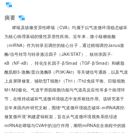
摘要
哮喘及咳嗽变异性哮喘（CVA）均属于以气道微环境稳态破坏
为核心病理基础的慢性异质性疾病。近年来，微小核糖核酸
（miRNA）作为转录后调控的核心分子，通过精细调控Janus激
酶/信号转导与转录激活因子（JAK/STAT）、核转录因子-
κB（NF-κB）、转化生长因子-β/Smad（TGF-β/Smad）和磷脂
酰肌醇3-激酶/蛋白激酶B（PI3K/Akt）等关键信号通路，以及气道
上皮屏障修复、辅助型T细胞1（Th1）/Th2免疫平衡、巨噬细胞
M1/M2极化、气道平滑肌细胞功能与气道高反应性等多个病理环
节，在维持或破坏气道微环境稳态中发挥枢纽作用。该研究基于
近年来国内外研究文献，围绕“气道微环境稳态破坏-miRNA调控-
修复微环境”构建逻辑框架，旨在从气道微环境视角系统综述
miRNA在哮喘与CVA中的治疗作用，阐明miRNA在全病程中的级