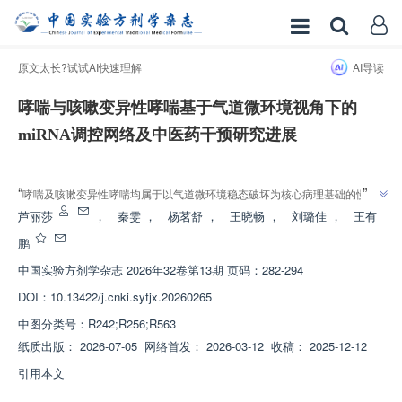
原文太长?试试AI快速理解
AI导读
哮喘与咳嗽变异性哮喘基于气道微环境视角下的
miRNA调控网络及中医药干预研究进展
增强出版
”
“
哮喘及咳嗽变异性哮喘均属于以气道微环境稳态破坏为核心病理基础的慢性
异质性疾病，介绍了其在气道微环境领域的研究进展，研究团队探索了
芦丽莎
，
秦雯
，
杨茗舒
，
王晓畅
，
刘璐佳
，
王有
”
miRNA调控机制，为哮喘精准治疗开辟了新方向。
鹏
中国实验方剂学杂志
2026年32卷第13期 页码：282-294
DOI：
10.13422/j.cnki.syfjx.20260265
中图分类号：
R242;R256;R563
纸质出版：
2026-07-05
网络首发：
2026-03-12
收稿：
2025-12-12
引用本文