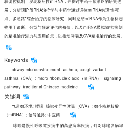
联调控机制，发现枢纽性miRNA，并探讨中药干预策略的研究进
展，分析现阶段RNA治疗学与中药学通过调控miRNA实现“多靶
点、多通路”综合治疗的临床研究，同时总结miRNA作为生物标志
物用于诊断、分型与预后评估的价值，以及miRNA模拟物/拮抗剂
的精准治疗潜力与应用前景，以推动哮喘及CVA精准治疗的发展。
Keywords
airway microenvironment;
asthma;
cough variant
asthma（CVA）;
micro ribonucleic acid（miRNA）;
signaling
pathway;
traditional Chinese medicine
关键词
气道微环境;
哮喘;
咳嗽变异性哮喘（CVA）;
微小核糖核酸
（miRNA）;
信号通路;
中医药
哮喘是慢性呼吸道疾病中的高患病率疾病，针对哮喘发病率