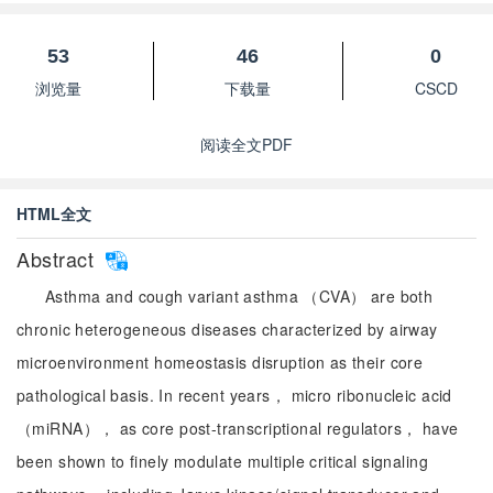
53
46
0
浏览量
下载量
CSCD
阅读全文PDF
HTML全文
Abstract
Asthma and cough variant asthma （CVA） are both
chronic heterogeneous diseases characterized by airway
microenvironment homeostasis disruption as their core
pathological basis. In recent years， micro ribonucleic acid
（miRNA）， as core post-transcriptional regulators， have
been shown to finely modulate multiple critical signaling