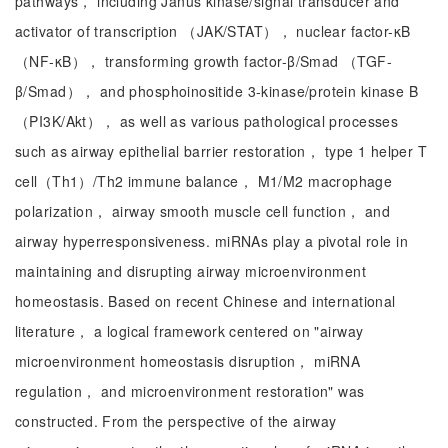
pathways， including Janus kinase/signal transducer and
activator of transcription （JAK/STAT）， nuclear factor-κB
（NF-κB）， transforming growth factor-β/Smad （TGF-
β/Smad）， and phosphoinositide 3-kinase/protein kinase B
（PI3K/Akt）， as well as various pathological processes
such as airway epithelial barrier restoration， type 1 helper T
cell（Th1）/Th2 immune balance， M1/M2 macrophage
polarization， airway smooth muscle cell function， and
airway hyperresponsiveness. miRNAs play a pivotal role in
maintaining and disrupting airway microenvironment
homeostasis. Based on recent Chinese and international
literature， a logical framework centered on "airway
microenvironment homeostasis disruption， miRNA
regulation， and microenvironment restoration" was
constructed. From the perspective of the airway