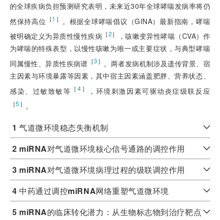
的全球疾病负担预测研究表明，未来近30年全球哮喘发病率将仍
［
1
］
然保持高位
。根据全球哮喘倡议（GINA）最新指南，哮喘
［
2
］
被明确定义为异质性慢性疾病
，咳嗽变异性哮喘（CVA）作
为哮喘的特殊表型，以慢性咳嗽为唯一或主要症状，与典型哮喘
［
3
］
同属慢性、异质性疾病谱
。两者发病机制涉及遗传背景、宿
主因素
与环境暴露等因素，其中宿主因素涵盖肥胖、营养状态、
［
4
］
感染、过敏致敏等
，环境刺激因素可驱动炎症级联反应
［
5
］
。
1
气道微环境稳态失衡机制
2 miRNA
对气道微环境核心信号通路的调控作用
3 miRNA
对气道微环境病理过程的级联调控作用
4
中药通过调控
miRNA
网络重塑气道微环境
5 miRNA
的临床转化潜力：从生物标志物到治疗靶点