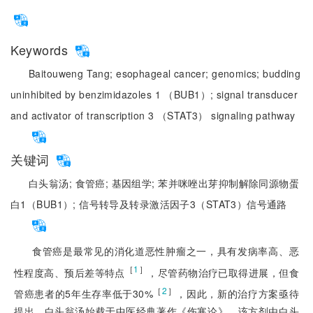
Keywords
Baitouweng Tang;
esophageal cancer;
genomics;
budding
uninhibited by benzimidazoles 1 （BUB1）;
signal transducer
and activator of transcription 3 （STAT3） signaling pathway
关键词
白头翁汤;
食管癌;
基因组学;
苯并咪唑出芽抑制解除同源物蛋
白1（BUB1）;
信号转导及转录激活因子3（STAT3）信号通路
食管癌是最常见的消化道恶性肿瘤之一，具有发病率高、恶
［
1
］
性程度高、预后差等特点
，尽管药物治疗已取得进展，但食
［
2
］
管癌患者的5年生存率低于30%
，因此，新的治疗方案亟待
提出。白头翁汤始载于中医经典著作《伤寒论》，该方剂由白头