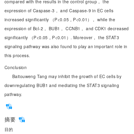
compared with the results in the control group， the
expression of Caspase-3， and Caspase-9 in EC cells
increased significantly （P<0.05，P<0.01）， while the
expression of Bcl-2， BUB1， CCNB1， and CDK1 decreased
significantly （P<0.05，P<0.01）. Moreover， the STAT3
signaling pathway was also found to play an important role in
this process.
Conclusion
Baitouweng Tang may inhibit the growth of EC cells by
downregulating BUB1 and mediating the STAT3 signaling
pathway.
摘要
目的