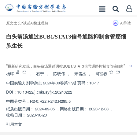
原文太长?试试AI快速理解
AI导读
白头翁汤通过BUB1/STAT3信号通路抑制食管癌细
胞生长
增强出版
”
“
最新研究发现，白头翁汤通过调控BUB1/STAT3信号通路抑制食管癌细胞生
”
长，为食管癌治疗提供新思路。
杨晖
，
石宁
，
陈晓伟
，
宋雪杰
，
司富春
中国实验方剂学杂志
2024年30卷第17期 页码：10-17
DOI：
10.13422/j.cnki.syfjx.20240222
中图分类号：
R2-0;R22;R242;R285.5
纸质出版日期：
2024-09-05
，
网络出版日期：
2023-12-08
，
收稿日期：
2023-10-20
引用本文