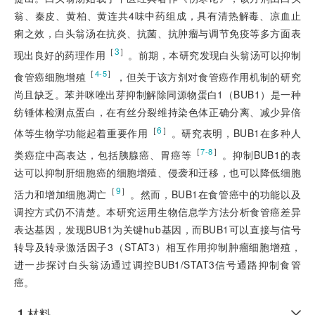
翁、秦皮、黄柏、黄连共4味中药组成，具有清热解毒、凉血止
痢之效，白头翁汤在抗炎、抗菌、抗肿瘤与调节免疫等多方面表
［
3
］
现出良好的药理作用
。前期，本研究发现白头翁汤可以抑制
［
］
4-5
食管癌细胞增殖
，但关于该方剂对食管癌作用机制的研究
尚且缺乏。苯并咪唑出芽抑制解除同源物蛋白1（BUB1）是一种
纺锤体检测点蛋白，在有丝分裂维持染色体正确分离、减少异倍
［
6
］
体等生物学功能起着重要作用
。研究表明，BUB1在多种人
［
］
7-8
类癌症中高表达，包括胰腺癌、胃癌等
。抑制BUB1的表
达可以抑制肝细胞癌的细胞增殖、侵袭和迁移，也可以降低细胞
［
9
］
活力和增加细胞凋亡
。然而，BUB1在食管癌中的功能以及
调控方式仍不清楚。本研究运用生物信息学方法分析食管癌差异
表达基因，发现BUB1为关键hub基因，而BUB1可以直接与信号
转导及转录激活因子3（STAT3）相互作用抑制肿瘤细胞增殖，
进一步探讨白头翁汤通过调控BUB1/STAT3信号通路抑制食管
癌。
1
材料