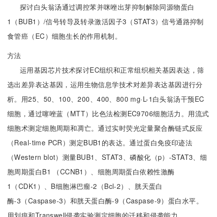
探讨白头翁汤通过调控苯并咪唑出芽抑制解除同源物蛋白
1（BUB1）/信号转导及转录激活因子3（STAT3）信号通路抑制
食管癌（EC）细胞生长的作用机制。
方法
运用基因芯片技术探讨EC组织和正常组织相关基因表达，筛
选出差异表达基因，运用生物信息学技术对差异表达基因进行分
析。用25、50、100、200、400、800 mg·L-1白头翁汤干预EC
细胞，通过噻唑蓝（MTT）比色法检测EC9706细胞活力。用流式
细胞术测定细胞周期和凋亡。通过实时荧光定量聚合酶链式反应
（Real-time PCR）测定BUB1的表达。通过蛋白免疫印迹法
（Western blot）测量BUB1、STAT3、磷酸化（p）-STAT3、细
胞周期蛋白B1 （CCNB1）、细胞周期蛋白依赖性激酶
1（CDK1）、B细胞淋巴瘤-2（Bcl-2）、胱天蛋白
酶-3（Caspase-3）和胱天蛋白酶-9（Caspase-9）蛋白水平。
用划痕和Transwell侵袭实验测定细胞的迁移和侵袭能力。