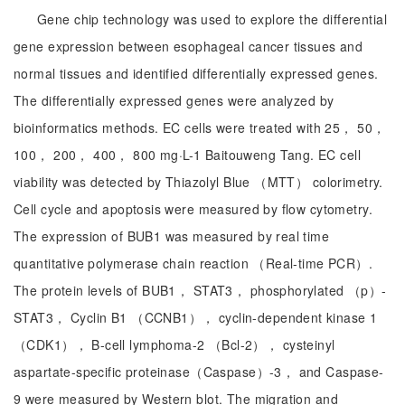
Gene chip technology was used to explore the differential
gene expression between esophageal cancer tissues and
normal tissues and identified differentially expressed genes.
The differentially expressed genes were analyzed by
bioinformatics methods. EC cells were treated with 25， 50，
100， 200， 400， 800 mg·L-1 Baitouweng Tang. EC cell
viability was detected by Thiazolyl Blue （MTT） colorimetry.
Cell cycle and apoptosis were measured by flow cytometry.
The expression of BUB1 was measured by real time
quantitative polymerase chain reaction （Real-time PCR）.
The protein levels of BUB1， STAT3， phosphorylated （p）-
STAT3， Cyclin B1 （CCNB1）， cyclin-dependent kinase 1
（CDK1）， B-cell lymphoma-2 （Bcl-2）， cysteinyl
aspartate-specific proteinase（Caspase）-3， and Caspase-
9 were measured by Western blot. The migration and