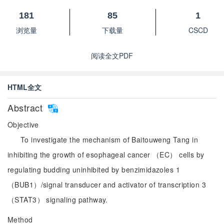
181
85
1
浏览量
下载量
CSCD
阅读全文PDF
HTML全文
Abstract
Objective
To investigate the mechanism of Baitouweng Tang in
inhibiting the growth of esophageal cancer （EC） cells by
regulating budding uninhibited by benzimidazoles 1
（BUB1）/signal transducer and activator of transcription 3
（STAT3） signaling pathway.
Method