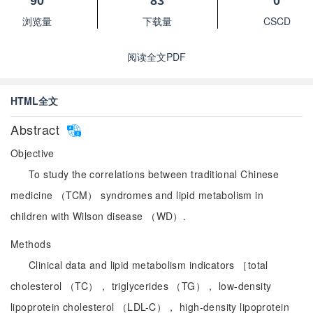
90
83
0
浏览量
下载量
CSCD
阅读全文PDF
HTML全文
Abstract
Objective
To study the correlations between traditional Chinese
medicine （TCM） syndromes and lipid metabolism in
children with Wilson disease （WD）.
Methods
Clinical data and lipid metabolism indicators ［total
cholesterol （TC）， triglycerides （TG）， low-density
lipoprotein cholesterol （LDL-C）， high-density lipoprotein