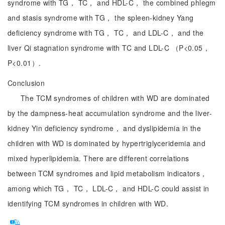
syndrome with TG， TC， and HDL-C， the combined phlegm
and stasis syndrome with TG， the spleen-kidney Yang
deficiency syndrome with TG， TC， and LDL-C， and the
liver Qi stagnation syndrome with TC and LDL-C （P<0.05，
P<0.01）.
Conclusion
The TCM syndromes of children with WD are dominated
by the dampness-heat accumulation syndrome and the liver-
kidney Yin deficiency syndrome， and dyslipidemia in the
children with WD is dominated by hypertriglyceridemia and
mixed hyperlipidemia. There are different correlations
between TCM syndromes and lipid metabolism indicators，
among which TG， TC， LDL-C， and HDL-C could assist in
identifying TCM syndromes in children with WD.