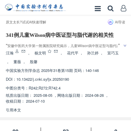
原文太长?试试AI快速理解
AI导读
341例儿童Wilson病中医证型与脂代谢的相关性
”
“
安徽中医药大学第一附属医院研究揭示，儿童Wilson病中医证型与脂代谢指
标存在相关性，其中湿热内蕴证及肝肾阴亏证为主，高TG血症和混合性高脂
汪瀚
，
杨文明
，
花代平
，
孙兰婷
，
宣巧玉
”
血症居多。
，
董薇
，
殷馨
中国实验方剂学杂志
2025年31卷第15期 页码：140-146
DOI：
10.13422/j.cnki.syfjx.20250190
中图分类号：
R242;R272;R742.4
纸质出版日期：
2025-08-05
，
网络出版日期：
2024-08-26
，
收稿日期：
2024-07-10
引用本文