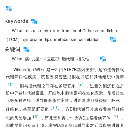
Keywords
Wilson disease;
children;
traditional Chinese medicine
（TCM） syndrome;
lipid metabolism;
correlation
关键词
Wilson病;
儿童;
中医证型;
脂代谢;
相关性
Wilson病（WD）是一种由ATP7B基因突变引起的遗传性铜
代谢障碍性疾病，该基因突变造成铜在肝脏和其他组织中沉积
［
1
］
［
2
］
。铜与脂代谢之间存在紧密联系
，过量的铜沉积在肝
脏中导致脂代谢紊乱，肝细胞中脂滴累积在氧化应激、脂质过氧
化等多种途径下诱导肝脏脂肪变性，进而造成肝脏炎症、坏死、
［
］
3-5
纤维化，甚至是肝硬化
。WD脂代谢异常患者发生肝纤维
［
6
］
［
7
］
化的风险增加
，而儿童和青少年为WD主要发病群体
，
因此早期识别及干预儿童WD患者脂代谢异常对延缓疾病进展具