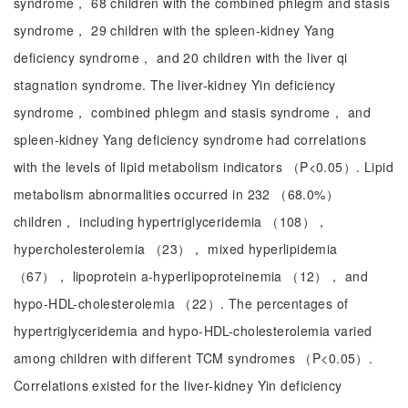
syndrome， 68 children with the combined phlegm and stasis
syndrome， 29 children with the spleen-kidney Yang
deficiency syndrome， and 20 children with the liver qi
stagnation syndrome. The liver-kidney Yin deficiency
syndrome， combined phlegm and stasis syndrome， and
spleen-kidney Yang deficiency syndrome had correlations
with the levels of lipid metabolism indicators （P<0.05）. Lipid
metabolism abnormalities occurred in 232 （68.0%）
children， including hypertriglyceridemia （108），
hypercholesterolemia （23）， mixed hyperlipidemia
（67）， lipoprotein a-hyperlipoproteinemia （12）， and
hypo-HDL-cholesterolemia （22）. The percentages of
hypertriglyceridemia and hypo-HDL-cholesterolemia varied
among children with different TCM syndromes （P<0.05）.
Correlations existed for the liver-kidney Yin deficiency