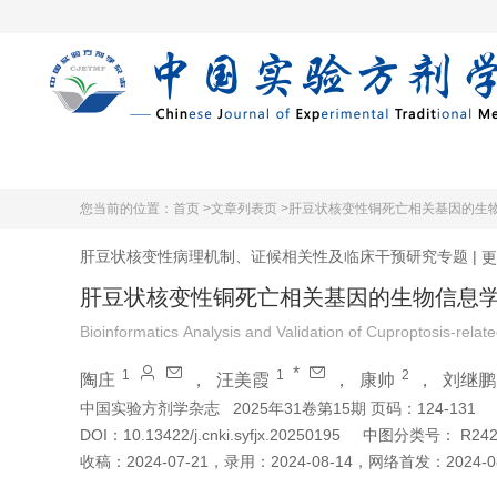
首页
期刊在
您当前的位置：
首页 >
文章列表页 >
肝豆状核变性铜死亡相关基因的生
肝豆状核变性病理机制、证候相关性及临床干预研究专题
|
更
肝豆状核变性铜死亡相关基因的生物信息
Bioinformatics Analysis and Validation of Cuproptosis-rela
*
1
1
2
陶庄
，
汪美霞
，
康帅
，
刘继鹏
中国实验方剂学杂志
2025年31卷第15期 页码：124-131
DOI：
10.13422/j.cnki.syfjx.20250195
中图分类号：
R242
收稿：
2024-07-21
，
录用：
2024-08-14
，
网络首发：
2024-0