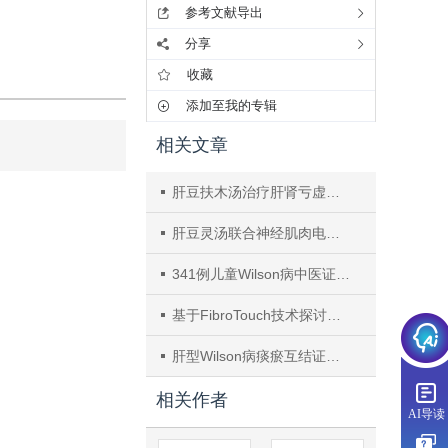
参考文献导出
分享
收藏
添加至我的专辑
相关文章
肝豆扶木汤治疗肝肾亏虚、痰瘀互结型肝豆状核变性肝纤维化的临床疗效
肝豆灵汤联合神经肌肉电刺激疗法治疗痰瘀互结型Wilson病吞咽障碍的临床疗效
341例儿童Wilson病中医证型与脂代谢的相关性
基于FibroTouch技术探讨肝豆扶木颗粒干预痰瘀互结型WD患者肝纤维化及铜死亡相关指标的临床疗效
肝型Wilson病痰瘀互结证和湿热内蕴证临床特征和转归的差异性分析
相关作者
AI导读