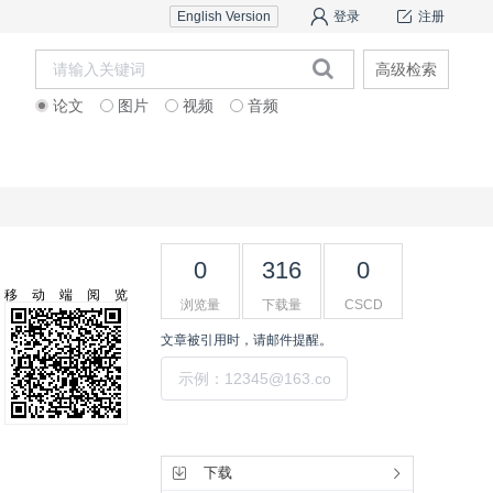
English Version
登录
注册
高级检索
论文
图片
视频
音频
作者中心
科研团队介绍
专家
0
316
0
移动端阅览
浏览量
下载量
CSCD
文章被引用时，请邮件提醒。
提交
工具集
下载