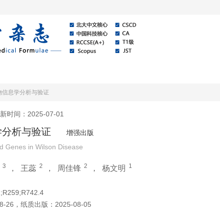
线
关于本刊
资讯公告
物信息学分析与验证
新时间：2025-07-01
学分析与验证
增强出版
ted Genes in Wilson Disease
3
2
2
1
，
王蕊
，
周佳锋
，
杨文明
;R259;R742.4
8-26
，
纸质出版：
2025-08-05