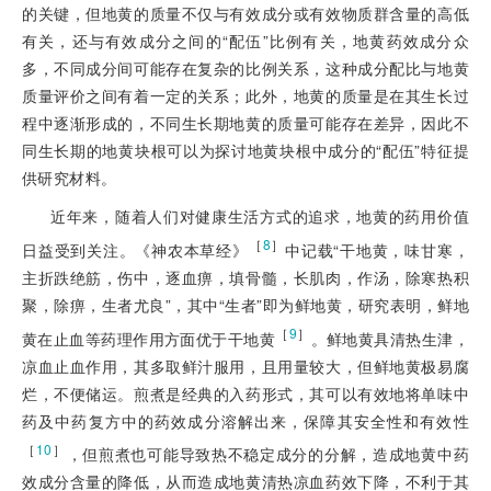
的关键，但地黄的质量不仅与有效成分或有效物质群含量的高低
有关，还与有效成分之间的“配伍”比例有关，地黄药效成分众
多，不同成分间可能存在复杂的比例关系，这种成分配比与地黄
质量评价之间有着一定的关系；此外，地黄的质量是在其生长过
程中逐渐形成的，不同生长期地黄的质量可能存在差异，因此不
同生长期的地黄块根可以为探讨地黄块根中成分的“配伍”特征提
供研究材料。
近年来，随着人们对健康生活方式的追求，地黄的药用价值
［
8
］
日益受到关注。《神农本草经》
中记载“干地黄，味甘寒，
主折跌绝筋，伤中，逐血痹，填骨髓，长肌肉，作汤，除寒热积
聚，除痹，生者尤良”，其中“生者”即为鲜地黄，研究表明，鲜地
［
9
］
黄在止血等药理作用方面优于干地黄
。鲜地黄具清热生津，
凉血止血作用，其多取鲜汁服用，且用量较大，但鲜地黄极易腐
烂，不便储运。煎煮是经典的入药形式，其可以有效地将单味中
药及中药复方中的药效成分溶解出来，保障其安全性和有效性
［
10
］
，但煎煮也可能导致热不稳定成分的分解，造成地黄中药
效成分含量的降低，从而造成地黄清热凉血药效下降，不利于其