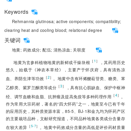
Keywords
Rehmannia glutinosa;
active components;
compatibility;
clearing heat and cooling blood;
relational degree
关键词
地黄;
药效成分;
配伍;
清热凉血;
关联度
［
1
］
地黄为玄参科植物地黄的新鲜或干燥块根
，其药用历史
悠久，始载于《神农本草经》，主要产于怀庆府，具有清热凉
［
2
］
血、养阴生津等功效
。地黄中含有环烯醚萜苷类、糖类、苯
［
3
］
乙醇类、紫罗兰酮类等成分
，具有抗心肌缺血、保护中枢神
［
4
］
经、调节血糖和血脂、抗肿瘤及提高免疫等多种药理作用
。
作为常用大宗药材，著名的“四大怀药”之一，地黄至今已有千年
的应用历史，其种质资源丰富，85-5、BJ-1和金九均为怀药产区
的主要栽培品种，文献研究报道，不同品种地黄各类成分含量存
［
］
5-7
在较大差异
。地黄中药效成分含量的高低是评价药材质量