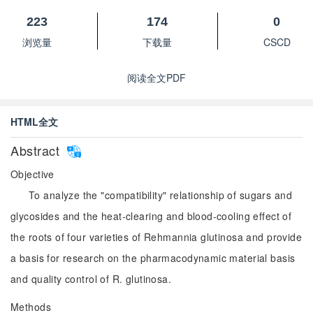
223
174
0
浏览量
下载量
CSCD
阅读全文PDF
HTML全文
Abstract
Objective
To analyze the "compatibility" relationship of sugars and
glycosides and the heat-clearing and blood-cooling effect of
the roots of four varieties of Rehmannia glutinosa and provide
a basis for research on the pharmacodynamic material basis
and quality control of R. glutinosa.
Methods