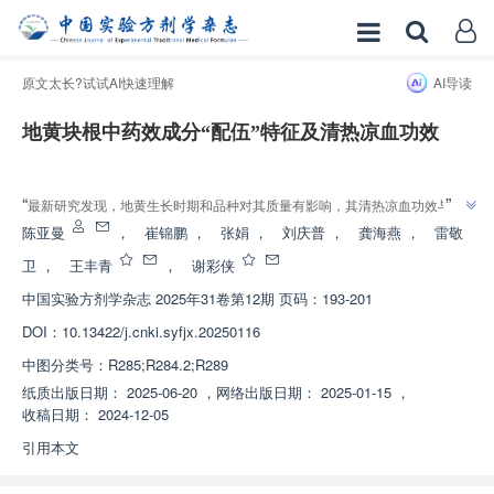
原文太长?试试AI快速理解
AI导读
地黄块根中药效成分“配伍”特征及清热凉血功效
增强出版
”
“
最新研究发现，地黄生长时期和品种对其质量有影响，其清热凉血功效与成
”
分含量和配比密切相关，为地黄药效物质基础及质量控制研究提供依据。
陈亚曼
，
崔锦鹏
，
张娟
，
刘庆普
，
龚海燕
，
雷敬
卫
，
王丰青
，
谢彩侠
中国实验方剂学杂志
2025年31卷第12期 页码：193-201
DOI：
10.13422/j.cnki.syfjx.20250116
中图分类号：
R285;R284.2;R289
纸质出版日期：
2025-06-20
，
网络出版日期：
2025-01-15
，
收稿日期：
2024-12-05
引用本文