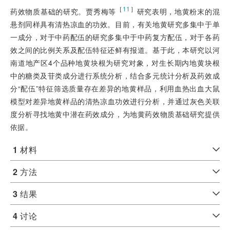
［
11
］
药效物质基础的研究。贾秀梅等
研究表明，地黄粉末的混
悬剂同样具有清热凉血的功效。目前，有关地黄研究多集中于单
一成分，对于中药配伍的研究多集中于中药复方配伍，对于各药
效之间的比例关系及配伍特征还鲜有报道。基于此，本研究以河
南道地产区4个品种地黄块根为研究对象，对生长期内地黄块根
中的糖类及苷类成分进行系统分析，结合多元统计分析及药效成
分“配伍”特征筛选质量存在差异的地黄样品，利用血热出血大鼠
模型对差异
地黄样品的清热凉血功效进行分析，并通过灰色关联
度分析寻找地黄中潜在药效成分，为地黄药效物质基础研究提供
依据。
1
材料
2
方法
3
结果
4
讨论