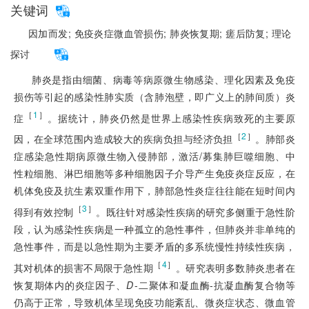
关键词
因加而发;
免疫炎症微血管损伤;
肺炎恢复期;
瘥后防复;
理论
探讨
肺炎是指由细菌、病毒等病原微生物感染、理化因素及免疫
损伤等引起的感染性肺实质（含肺泡壁，即广义上的肺间质）炎
［
1
］
症
。据统计，肺炎仍然是世界上感染性疾病致死的主要原
［
2
］
因，在全球范围内造成较大的疾病负担与经济负担
。肺部炎
症感染急性期病原微生物入侵肺部，激活/募集肺巨噬细胞、中
性粒细胞、淋巴细胞等多种细胞因子介导产生免疫炎症反应，在
机体免疫及抗生素双重作用下，肺部急性炎症往往能在短时间内
［
3
］
得到有效控制
。既往针对感染性疾病的研究多侧重于急性阶
段，认为感染性疾病是一种孤立的急性事件，但肺炎并非单纯的
急性事件，而是以急性期为主要矛盾的多系统慢性持续性疾病，
［
4
］
其对机体的损害不局限于急性期
。研究表明多数肺炎患者在
恢复期体内的炎症因子、
D
-二聚体和凝
血酶-抗凝血酶复合物等
仍高于正常，导致机体呈现免疫功能紊乱、微炎症状态、微血管