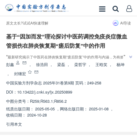
原文太长?试试AI快速理解
AI导读
基于“因加而发”理论探讨中医药调控免疫炎症微血
管损伤在肺炎恢复期“瘥后防复”中的作用
”
“
最新研究揭示了中医药在肺炎恢复期“瘥后防复”中的作用与内涵，为有效防
”
治肺炎提供新思路。
彭鑫
，
徐浩田
，
梁磊
，
栾哲宇
，
王晗笑
，
杨坤
，
封继宏
中国实验方剂学杂志
2025年31卷第9期 页码：249-258
DOI：
10.13422/j.cnki.syfjx.20250899
中图分类号：
R259;R563.1;R856.2
纸质出版日期：
2025-05-05
，
网络出版日期：
2025-01-08
，
收稿日期：
2024-10-28
引用本文