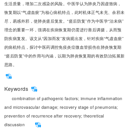
生活质量，增加二次感染的风险。中医学认为肺炎乃因虚致病，
恢复期以“气虚血瘀”为核心病机特点，此时机体正气未充、余邪未
尽，易感外邪，使肺炎瘥后复发。“瘥后防复”作为中医学“治未病”
理念的重要一环，强调在疾病恢复期仍需进行善后调摄，从而预
防疾病复发。该文从“因加而发”发病观出发，针对疾病“气虚血瘀”
的病机特点，探讨中医药调控免疫炎症微血管损伤在肺炎恢复期
“瘥后防复”中的作用与内涵，以期为肺炎恢复期的有效防治拓展新
思路。
Keywords
combination of pathogenic factors;
immune inflammation
and microvascular damage;
recovery stage of pneumonia;
prevention of recurrence after recovery;
theoretical
discussion