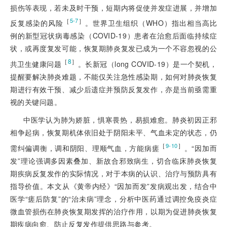
损伤等表现，若未及时干预，短期内将促使并发症进展，并增加
［
］
5-7
反复感染的风险
。世界卫生组织（WHO）指出相当高比
例的新型冠状病毒感染（COVID-19）患者在治愈后面临持续症
状，或再度复发可能，恢复期肺炎复发已成为一个不容忽视的公
［
8
］
共卫生健康问题
。长新冠（long COVID-19）是一个契机，
提醒要解决肺炎难题，不能仅关注急性感染期，如何对肺炎恢复
期进行有效干预、减少后遗症并预防反复发作，亦是当前亟需重
视的关键问题。
中医学认为肺为娇脏，惧寒畏热，易损难愈。肺炎初因正邪
相争起病，恢复期机体依旧处于阴阳未平、气血未定的状态，仍
［
］
9-10
需纠偏调衡，调和阴阳、理顺气血，方能病瘥
。“因加而
发”理论强调多因素叠加、新故合邪致病生，切合临床肺炎恢复
期疾病反复发作的实际情况，对于本病的认识、治疗与预防具有
指导价值。本文从《黄帝内经》“因加而发”发病观出发，结合中
医学“瘥后防复”的“治未病”理念，分析中医药通过调控免疫炎症
微血管损伤在肺炎恢复期发挥的治疗作用，以期为促进肺炎恢复
期疾病向愈、防止反复发作提供思路与参考。