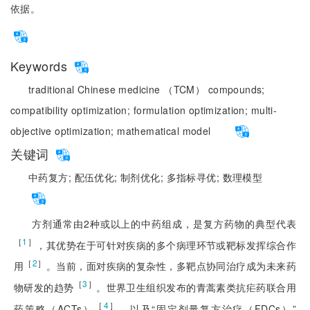
依据。
Keywords
traditional Chinese medicine （TCM） compounds;
compatibility optimization;
formulation optimization;
multi-
objective optimization;
mathematical model
关键词
中药复方;
配伍优化;
制剂优化;
多指标寻优;
数理模型
方剂通常由2种或以上的中药组成，是复方药物的典型代表
［
1
］
，其优势在于可针对疾病的多个病理环节或靶标发挥综合作
［
2
］
用
。当前，面对疾病的复杂性，多靶点协同治疗成为未来药
［
3
］
物研发的趋势
。世界卫生组织发布的青蒿素类抗疟药联合用
［
4
］
药策略（ACTs）
，以及“固定剂量复方治疗（FDCs）”