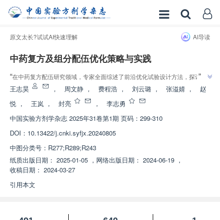
原文太长?试试AI快速理解
AI导读
中药复方及组分配伍优化策略与实践
增强出版
”
“
在中药复方配伍研究领域，专家全面综述了前沿优化试验设计方法，探讨了
”
关键技术问题，为中医药创新研究和新药开发提供科学依据。
王志昊
，
周文静
，
费程浩
，
刘云璐
，
张溢婧
，
赵
悦
，
王岚
，
封亮
，
李志勇
中国实验方剂学杂志
2025年31卷第1期 页码：299-310
DOI：
10.13422/j.cnki.syfjx.20240805
中图分类号：
R277;R289;R243
纸质出版日期：
2025-01-05
，
网络出版日期：
2024-06-19
，
收稿日期：
2024-03-27
引用本文