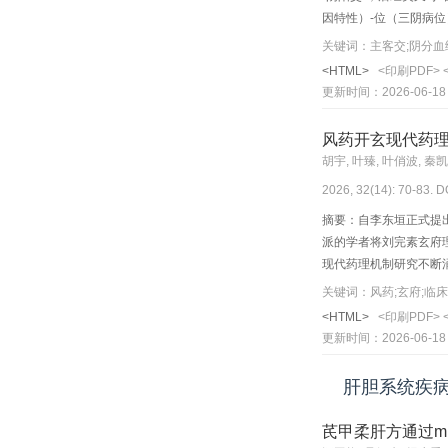
因特性）-位（三阴病位
感染、纤维增生）在肝
为主线，探讨“主客交”
<HTML>
<印刷PDF>
疗创新范式的构建，体
更新时间：2026-06-18
风药开玄现代药
胡宇, 叶臻, 叶俏波, 秦
2026, 32(14): 70-83. D
摘要：自李东垣正式提
派的学者将刘完素玄府
现代药理机制研究不断
祛邪畅郁行滞和增效活
关键词：风药;玄府;临床
现代药理机制进展，发
<HTML>
<印刷PDF>
根，以及川芎嗪等风药
更新时间：2026-06-18
据。尽管风药开玄理论
系，提高风药开玄运用
肝胆系统疾
芪甲柔肝方通过m