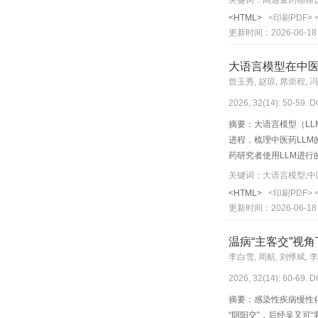
关键词：高通量药物筛选
来，该技术已在揭示中
<HTML>
<印刷PDF>
2
时代，HTS
技术可作为
更新时间：2026-06-18
和中药新药发现提供新
大语言模型在中
曾玉秀, 赵琼, 席崇程, 
2026, 32(14): 50-59. D
摘要：大语言模型（LL
进程，梳理中医药LLM
药研究者使用LLM进行
医处方推荐模型开发等
关键词：大语言模型;中
<HTML>
<印刷PDF>
更新时间：2026-06-18
温病“主客交”视
李白雪, 周航, 刘悸斌, 李
2026, 32(14): 60-69. D
摘要：感染性疾病慢性化
“阴阳交”，后经吴又可