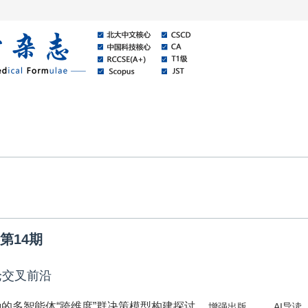
线
关于本刊
资讯公告
卷第14期
论交叉前沿
的多智能体“跨维度”群决策模型构建探讨
增强出版
AI导读