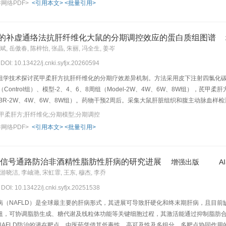
<网络PDF>
<引用本文>
<批量引用>
化瘀、滋阴益气兼顾。此外，中医天人合一的整体观强调因时、因地、因人制宜，理论的
HF各分期阶段的理法方药特点，提出气虚络阻是HF的核心病机，肝络受损是HF恶化
因地制宜的治疗思想，为HF治疗提供新思路。
论的补虚通络法抗肝纤维化大鼠的分期调控效应的蛋白质组图谱
斌, 岳傲春, 陈梓怡, 张晶, 朱丽, 冯全生, 姜岑
 DOI: 10.13422/j.cnki.syfjx.20260594
组学技术探讨芪甲柔肝方抗肝纤维化的分期疗效差异机制。方法采用皮下注射四氯化碳（
Control组）、模型-2、4、6、8周组（Model-2W、4W、6W、8W组），芪甲柔
（FBR-2W、4W、6W、8W组）。药物干预2周后。采集大鼠肝脏组织和腹主动脉血样检
和胶原纤维沉积；免疫组化（IHC）检测肝组织纤维化标志物含量。全自动生化分析仪
甲柔肝方;肝纤维化;分期模型;分期调控
ol组、各期Model组、各期QRF组肝组织，采用非标记定量蛋白质组学分析各组差异蛋白
<网络PDF>
<引用本文>
<批量引用>
学分析。结果（1）CCl
+橄榄油构建的大鼠肝纤维化分期模型，在造模第2、4、6、8周病
4
蛋白（α-SMA）、Ⅰ型胶原蛋白（Collagen Ⅰ）蛋白的表达明显增高（P<0.05）
酸酶（ALP）、直接胆红素（DBIL）、总胆红素（TBil）水平显著升高（P<0.01
K信号通路防治非酒精性脂肪性肝病的研究进展
增强出版
A
质酸（HA），层粘连蛋白（LN）水平明显升高（P<0.05，P<0.01）。研究成功构
游晓洁, 李岫滟, 宋虹霏, 王东, 穆杰, 李乔
，肝细胞排列较Model组规整，炎症细胞浸润减少；蓝染胶原纤维明显变细、变薄，纤
 DOI: 10.13422/j.cnki.syfjx.20251538
 Ⅰ表达阳性面积明显减少（P<0.05），各期Model组大鼠ALT、AST、ALP、DBIL、TBi
P<0.05）。其中各项指标改善以F3期最为显著（P<0.01）。（3）蛋白组学结果显示：4个
病（NAFLD）是全球最主要的肝病形式，其进展可导致肝硬化和终末期肝病，且目前
stern blot检测NAD（P）H醌氧化还原酶1（NQO1）、丝裂原活化蛋白激酶1（MA
纽，可协调脂肪生成、糖代谢及线粒体功能等关键细胞过程，其激活能通过抑制脂肪合
物信息学结果显示165个差异蛋白富集到多条信号通路，发现药物代谢-细胞色素P4
AFLD防治的潜在靶点。中医药凭借其低毒性、高可及性及多组分、多靶点协同作用的