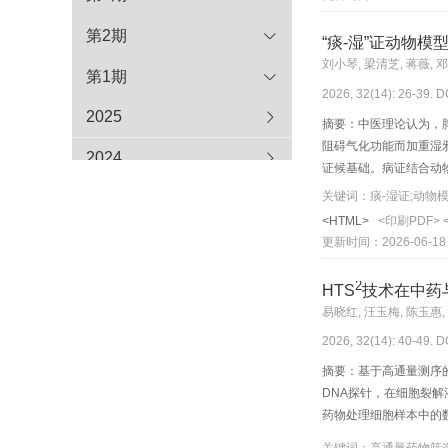
据，动态生成并优化符
能诊疗模式在延长患者
第2期
“痰-湿”证动物
可参考的方法框架，助
刘小琴, 梁清芝, 蒋薇, 
第1期
2026, 32(14): 26-39. D
2025
摘要：中医理论认为，
阻碍气化功能而加重湿
2024
证候基础。病证结合动
论，主要采用2种范式
关键词：痰-湿证;动物模
2023
生物等手段诱导病理改
<HTML>
<印刷PDF>
法的规范性和评价体系
2022
更新时间：2026-06-18
旨在为“痰-湿”证相
技术支撑。
2021
2
HTS
技术在中药
易晓红, 汪玉梅, 陈玉惠,
2020
2026, 32(14): 40-49. D
2019
摘要：基于高通量测序的
DNA探针，在细胞裂解
2018
药物处理细胞样本中的
制研究中，以特征基因
2017