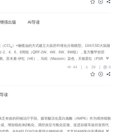
实际运用中也当结合具体地域特点。该文旨在从“脉络-血管系统”相关
转归的核心病理基础，探讨络损生积在HF中的科学内涵、病机演进，并以
增强出版
AI导读
CCl
）+橄榄油的方式建立大鼠肝纤维化分期模型。104只SD大鼠随
4
肝方-2、4、6、8周组（QRF-2W、4W、6W、8W组），复方鳖甲软肝
测。苏木素-伊红（HE）、马松（Masson）染色，天狼星红（PSR）染
检测血清肝功能指标；酶联免疫吸附测定法（ELISA）检测血清肝纤维
44
|
29
|
0
，并利用蛋白免疫印迹法（Western blot）对关键蛋白进行验证；最后
理结果符合F1、F2、F3、F4期Metavir标准；与Control组比较，
，各期Model组大鼠血清肝功能指标丙氨酸氨基转移酶（ALT）、天冬氨酸氨基
），各期Model组大鼠血清肝纤维化指标Ⅲ型前胶原肽（PⅢP），Ⅳ型胶
I导读
建了肝纤维化大鼠分期模型。（2）与各期Model组比较，同时间点各期给
维间隔缩小、变窄；胶原纤维面积及PSR染色面积缩小（P<0.05）。
l水平显著降低（P<0.05，P<0.01），各期Model组大鼠PⅢP，Ⅳ-C，
期Model组与Control组比较和QRF组与Model组比较共有165个
缺乏有效的药物治疗手段。腺苷酸活化蛋白激酶（AMPK）作为维持细胞
PK1）、精氨酸酶1（Arg1）、谷胱甘肽S-转移酶α1（GSTA1）水平与
成、增加线粒体β氧化、调控炎症与氧化应激、促进自噬等途径发挥代
50、精氨酸生物合成、过氧化物酶体增殖物激活受体（PPAR）信号通路
优势，在NAFLD治疗中展现出独特价值，尤其对AMPK信号通路的调