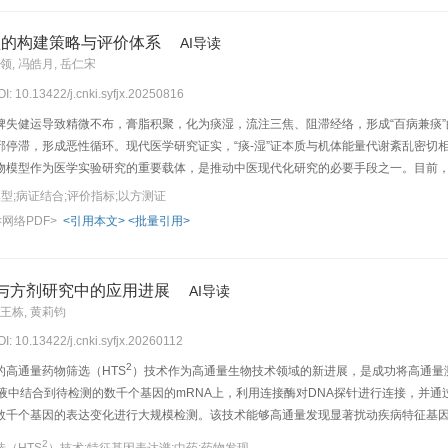
合川派经验的个性化处方，预测疗效趋势与潜在不良反应。多模态数据与AIGC的融
无进展生存期、改善症状、降低治疗不良反应等方面展现出明确潜力。该研究为中医
模型的构建策略与评价体系
AI导读
力临床诊疗向精准化与个性化演进。
邓领, 冯皓月, 岳仁宋
OI: 10.13422/j.cnki.syfjx.20250816
脾失健运导致精微不布，膏脂积聚，化为痰湿，流注三焦、阻滞经络，形成“百病兼痰
邪停滞，形成恶性循环。现代医学研究证实，“痰-湿”证本质与机体能量代谢紊乱密切
物模型作为医学实验研究的重要载体，是推动中医现代化研究的必要手段之一。目前，基
构建痰浊证、湿阻证及痰湿证动物模型，一是中医病因模拟法（通过饮食不节、劳逸失
型;病证结合;评价指标;以方测证
变）。根据宏观表征观察和微观指标检测对模型动物进行系统的生物学和病理学评价，
<网络PDF>
<引用本文>
<批量引用>
的标准化方面仍存在明显不足。该文综述了“痰-湿”证动物模型构建策略及其评价指标
关疾病的中医证候机制研究及化痰祛湿类中药新药研发提供方法学指导。该研究不仅有助
与方剂研究中的应用进展
AI导读
 王栋, 黄莉钧
OI: 10.13422/j.cnki.syfjx.20260112
2
高通量药物筛选（HTS
）技术作为高通量生物技术领域的新进展，是成功将高通量
液中结合到待检测的数千个基因的mRNA上，利用连接酶对DNA探针进行连接，并通过
数千个基因的表达变化进行大规模检测。该技术能够高通量发现显著扰动疾病特征基
2
表达谱为指标，发挥高通量的巨大优势，因此，HTS
适用于中药多靶点的机制解析和
2