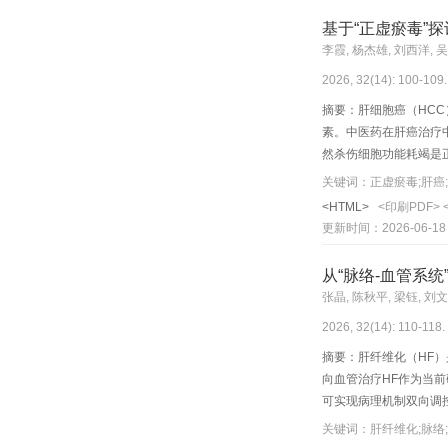
细胞结构紊乱伴炎性浸
基于“正虚瘀毒”
NLRP3 mRNA水平显著
李霞, 杨杰雄, 刘西洋, 
M组和DZW组大鼠体质量
2026, 32(14): 100-109.
（P<0.05），GFW
微结构损伤不同程度减轻
摘要：肝细胞癌（HC
GFW-M组、GFW-H组
素。中医药在肝癌治疗中
GSDMD-N蛋白表达显著下
然杀伤细胞功能耗竭是正
（P<0.01）；GFW-
是正气自稳之机失调的
关键词：正虚瘀毒;肝癌
症小体组装及活化、阻
侵袭转移；瘀毒具有耗损
<HTML>
<印刷PDF>
虚致瘀-瘀毒伤正”病机链
更新时间：2026-06-18
4（TLR4）/核转录因
体1（PD-1）等免疫检
从“脉络-血管系
物生成。故该治法通过
张晶, 陈秋平, 梁钰, 刘
2026, 32(14): 110-118.
摘要：肝纤维化（HF
向血管治疗HF作为当
可实现病理机制双向调
的重要组成部分，此生
关键词：肝纤维化;脉络
脉；中期缺氧和炎症反