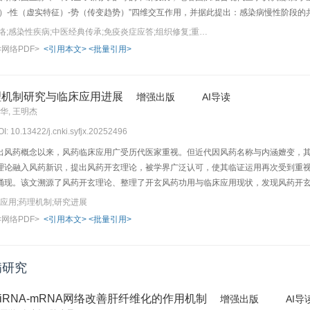
）-性（虚实特征）-势（传变趋势）”四维交互作用，并据此提出：感染病慢性阶段的
络（厥阴）、肾络（少阴）、肺络（太阴）等阴分血络中，形成免疫炎症应答-持续组
关键词：主客交;阴分血络;感染性疾病;中医经典传承;免疫炎症应答;组织修复;重构细胞外基质（ECM）沉积
的科学内涵及传承创新现代化路径，澄清“主客交”病机在感染性疾病慢性化过程中的本
<网络PDF>
<引用本文>
<批量引用>
现经典理论对现代感染病诊疗的指导价值，及解决复杂医学问题中的应用潜力。
理机制研究与临床应用进展
增强出版
AI导读
凯华, 王明杰
OI: 10.13422/j.cnki.syfjx.20252496
出风药概念以来，风药临床应用广受历代医家重视。但近代因风药名称与内涵嬗变，其
理论融入风药新识，提出风药开玄理论，被学界广泛认可，使其临证运用再次受到重
涌现。该文溯源了风药开玄理论、整理了开玄风药功用与临床应用现状，发现风药开
血化瘀、健脾益肾、清热散火等功用，成为开通玄府的代表性药物，并在治疗眼病、
应用;药理机制;研究进展
现目前脑玄府、肠玄府、肝玄府和肾玄府假说已形成初步共识，结合各脏腑玄府假说
<网络PDF>
<引用本文>
<批量引用>
关键成分能通过多种机制改善血脑屏障功能和调节脑部微循环这一脑玄府重要物质基
已在临床领域及基础药理研究领域得到支持，但当前风药的临床运用体系仍不完备，
水平，为风药临床合理运用的有效性及安全性提供理论依据和精准医学证据。
病研究
iRNA-mRNA网络改善肝纤维化的作用机制
增强出版
AI导