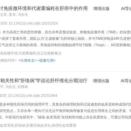
润，胶原沉积面积增加等典型纤维化特征；TEM显示核膜变性、线粒体肿胀、内质网
探讨免疫微环境和代谢重编程在肝癌中的作用
增强出版
AI导
升高（P<0.01），NLRP3、Caspase-1、GSDMD表达显著升高（P<0.01），IL-1
吴文军, 姜岑, 冯全生
明显升高（P<0.05），GFW-H组体质量显著升高（P<0.01）；GFW各组和DZW组
 DOI: 10.13422/j.cnki.syfjx.20252024
-M组、GFW-H组和DZW组血清ALT、AST显著降低（P<0.01）；肝组织病理损
；GFW各组ΔΨ
升高但差异无统计学意义；GFW-M组mtDNA mRNA明显下降（P<0.
C）作为高死亡率的恶性肿瘤，其生存率及预后较差。肿瘤免疫微环境（TIME）的深度
m
和DZW组NLRP3 mRNA显著降低（P<0.01）；Western blot结果显示，GFW各剂
发挥了显著作用，团队认为“正虚瘀毒”为肝癌核心病机，并与TIME抑制及MR亢进密
调（P<0.01），GFW-M组剪切的（cleaved） Caspase-1蛋白表达明显下调（P<0.
气祛邪之力衰竭的表现，而免疫抑制性细胞如调节性T细胞（Tregs）、M2型肿瘤相
H组和DZW组IL-1β、IL-18表达水平显著下调（P<0.01）。结论GFW能够通过抑制细胞
体现；MR是“瘀毒”的物质基础，瘀毒具有瘀热性，反映在糖酵解及脂质合成异常亢进
;免疫微环境;代谢重编程;扶正化瘀解毒法
止炎症因子释放有关。
性，体现为对免疫细胞的功能抑制。TIME与MR恶性循环是“正虚瘀毒互结”的生物
<网络PDF>
<引用本文>
<批量引用>
。扶正化瘀解毒为主要治法，可通过扶正益气调节磷脂酰肌醇3-激酶（PI3K）/蛋白激酶B（
子-κB（NF-κB）/信号转导及转录激活因子（STAT）3等通路，调节T淋巴细胞比例，抑制
查点，重塑TIME；亦可通过化瘀解毒调控PI3K/Akt/哺乳动物雷帕霉素靶蛋白（mT
统”相关性和“肝络病”学说论肝纤维化分期治疗
增强出版
AI导
协同调节免疫-代谢网络，打破“正虚瘀毒”恶性循环，为肝癌中西医结合治疗提供新策
文平, 冯全生, 刘悸斌
 DOI: 10.13422/j.cnki.syfjx.20251864
）是多种慢性肝病共同的病理环节，其复杂的病理机制和迁延难愈的临床进程构成现代
前研究热点，又存在单一靶向疗法无法平衡抑制病理修复与促进生理再生之间的矛盾。中
控。中医现代化研究中，“脉络-血管系统”在结构和功能上存在高度契合，可通过寻找
理学基础上形成的“肝络病”学说对HF临床诊治具有重要指导意义。HF早期内皮功能
;血管系统;肝络病;肝窦毛细血管化;病理性血管重塑
复刺激血管新生是湿热胶痼络道的病理表现，治以清利湿热、拔浊通脉；后期血流动