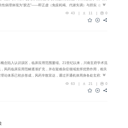
共性病理体现为“胶态”——即正虚（免疫耗竭、代谢失调）与邪实（持续
织损伤伴过度修复为主的病理性损伤认识。该文以经典传承与创新发展
43
|
11
|
0
源意义，并以临床疾病为载体探讨“主客交”病机指导下中西医结合精准诊
概念陷入认识误区，临床应用范围萎缩。21世纪以来，川南玄府学术流
视，风药临床应用范畴逐渐扩充，并在疑难杂症领域发挥优势作用，相关
玄理论体系已初步形成，风药辛散宣达，通过开通机体周身各处玄府发挥
心脑血管等系统疾病中发挥优势，被临床广泛应用。其次，总结风药开玄
63
|
21
|
0
探索风药开通玄府的具体机制，如祛风通窍方等风药复方、风药麻黄和葛
础，治疗脑缺血、脑出血、抑郁症等脑病，为风药开通玄府机制提供了证
未来需加强高质量的临床研究与药理机制探索，构建风药个性化认识体
读