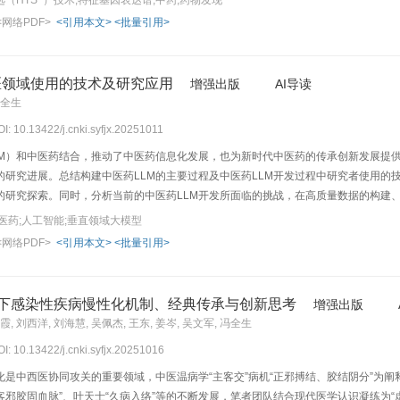
（HTS
）技术;特征基因表达谱;中药;药物发现
药复方作用机制、中药道地性科学内涵解析、中药活性成分靶向分离、中药单体化合物
<网络PDF>
<引用本文>
<批量引用>
获取高质量、原创中药大数据的有力工具，将为AI赋能的中医药研究提供核心数据
策略和关键大数据支撑，助力我国中医药现代化和国际化进程。
医领域使用的技术及研究应用
增强出版
AI导读
冯全生
OI: 10.13422/j.cnki.syfjx.20251011
M）和中医药结合，推动了中医药信息化发展，也为新时代中医药的传承创新发展提供了新方向
的研究进展。总结构建中医药LLM的主要过程及中医药LLM开发过程中研究者使用的
的研究探索。同时，分析当前的中医药LLM开发所面临的挑战，在高质量数据的构建、
方面亟待进一步提升。展望中医药LLM的未来发展，期望能为LLM与中医药的进一
医药;人工智能;垂直领域大模型
<网络PDF>
<引用本文>
<批量引用>
角下感染性疾病慢性化机制、经典传承与创新思考
增强出版
霞, 刘西洋, 刘海慧, 吴佩杰, 王东, 姜岑, 吴文军, 冯全生
OI: 10.13422/j.cnki.syfjx.20251016
是中西医协同攻关的重要领域，中医温病学“主客交”病机“正邪搏结、胶结阴分”为阐
“客邪胶固血脉”、叶天士“久病入络”等的不断发展，笔者团队结合现代医学认识凝练为