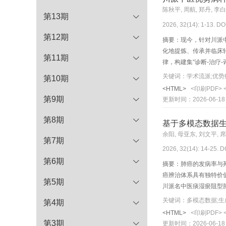
陈秋平, 周航, 郑丹, 李白
第13期
2026, 32(14): 1-13. DO
第12期
摘要：现今，针对川派
化地提炼、传承并临床
第11期
律，构建集“诊断-治
术流派为切入点，聚焦
关键词：学术流派;优势
第10期
症，维度Ⅲ：名家用药
<HTML>
<印刷PDF>
径，进而形成并完善川
第9期
更新时间：2026-06-18
持。
第8期
基于多模态数据
余阳, 母亚东, 刘文平, 席
第7期
2026, 32(14): 14-25. D
第6期
摘要：肺癌的发病率与
癌辨治体系具有独特价
第5期
川派名中医痰湿瘀阻型
“宏观-微观”结合的“
关键词：多模态数据;生
第4期
域气候因子与证候特征之
<HTML>
<印刷PDF>
核心药对的协同作用机
第3期
更新时间：2026-06-18