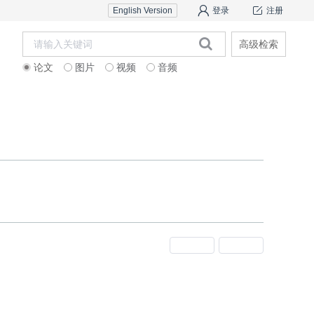
English Version
登录
注册
高级检索
论文
图片
视频
音频
作者中心
科研团队介绍
专家
上一期
下一期
扫码听