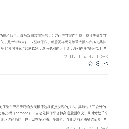
合能有效实现名医经验的结构化传承与临床转化，所形成的中西医结合智
肺癌辨治经验，特别是地域性学术流派的经验传承与现代化发展，提供了
”的病机特点。痰与湿同源而异形，湿邪内停可聚而生痰，痰浊壅盛又可
相关，是代谢综合征、2型糖尿病、动脉粥样硬化等重大慢性疾病的共性
于“肥甘生痰”“形寒饮冷，皮毛受邪传之于腑，湿邪内生”等经典理
常和内外合湿等方法模拟病因），二是病证结合法（借助物理、化学或
113
|
41
|
0
并通过“以方测证”手段进一步反证模型证候类型，但现有模型在造模方
体系，重点解析了不同建模方法所诱导的病理特征与临床证候的相关性，
于促进中医证候研究的规范化发展，也为中医药现代化研究提供了重要的
测序整合应用于药物大规模筛选和靶点发现的技术。其通过人工设计的
条形码（barcode）、自动化操作平台和高通量测序仪，同时对数千个
因表达谱的药物，也可以在多药物、多组分、多靶点的药物筛选及复杂机
多药效成分的发现，其技术优势体现在高通量、自动化、低成本。近年
39
|
27
|
0