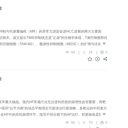
扩张、细胞器外溢等；ΔΨ
显著降低（P<0.01）；肝组织mtDNA、
m
读
β、IL-18表达显著增多（P<0.01）。与Model组比较，GFW-L组、GFW-
肝脏脏器系数显著下降（P<0.01）；GFW-L组血清ALT明显下降
伤及纤维化不同程度减轻；TEM显示线粒体自噬，线粒体肿胀、内质网扩张等超
05），GFW-H组和DZW组mtDNA mRNA显著降低（P<0.01），
抑制与代谢重编程（MR）的异常亢进是促进HCC进展的两大主要因
量组和DZW组NLRP3蛋白表达显著下调（P<0.01），GFW-H组和DZW组
切相关。该文提出TIME抑制状态是“正虚”的生物学体现，T淋巴细胞和自
05），GFW-H组和DZW组cleaved Caspase-1蛋白表达显著下调
关巨噬细胞（TAM-M2）、髓源性抑制细胞（MDSC）的扩增与活化则
焦亡改善CCl
诱导的肝纤维化，其机制可能与减轻线粒体损伤、抑制炎
；瘀毒具有流窜性，表现为乳酸、前列腺素E
等毒性代谢产物促进肿瘤
4
2
44
|
16
|
0
学病理反应，免疫抑制加剧MR，而代谢毒性产物反噬免疫功能，形成“因
Akt）、CXC趋化因子受体（CXCR）4/CXCL12、Toll样受体
Tregs/TAM-M2功能，下调程序性死亡配体1（PD-L1）/程序性死亡受
OR）、HIF-1α信号通路，抑制糖酵解和脂质合成关键酶，阻断毒性代谢产
读
略。
医学重大挑战。现代HF常规疗法无法逆转肝脏的病理性血管重塑，而靶
医药“以平为期”的动态平衡理念可提供治疗新策略，多靶点的中药复方
其在HF中的共性病理环节，指导不同分期下的HF治疗。肝脏脉络是肝络
损伤引发的肝窦阻塞是营阴滞涩络道的病理表现，治以宣气畅滞、助运通
56
|
70
|
0
力学异常诱导的病理性血管重塑是邪毒亏耗络道的病理表现，此时邪盛正