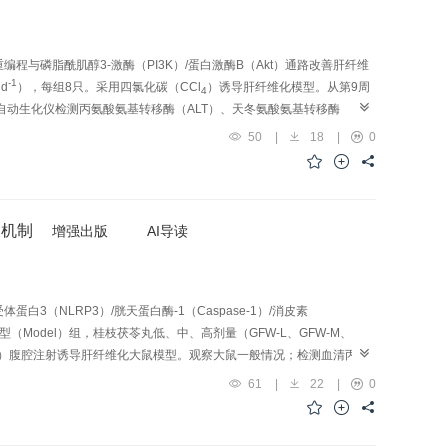
程与磷脂酰肌醇3-激酶（PI3K）/蛋白激酶B（Akt）通路改善肝纤维
-1
·d
），每组8只。采用四氯化碳（CCl
）诱导肝纤维化模型。从第9周
4
自动生化仪检测丙氨酸氨基转移酶（ALT）、天冬氨酸氨基转移酶
高通量miRNA测序技术检测肝纤维化过程中差异表达的
50
|
18
|
0
和京都基因与基因组百科全书（KEGG）富集分析；实时荧光定量聚合酶链式
胶原沉积，纤维化显著增加；血清中ALT、AST、ALP、TBA的含量显著升
组织肝小叶坏死减少，胶原沉积减少，纤维化降低；血清中ALT、AST、
联合RNA-seq数据分析鉴定出31个关键的DemiRs（6个上调，25个下
及机制
增强出版
AI导读
注释结果发现前20个上调的关键靶基因富集于氨基酸和脂肪酸代谢，而前
络，激活代谢重编程并抑制PI3K/Akt信号通路，为中药复方多靶点抗肝纤
3（NLRP3）/胱天蛋白酶-1（Caspase-1）/消皮素
型（Model）组，桂枝茯苓丸低、中、高剂量（GFW-L、GFW-M、
）腹腔注射诱导肝纤维化大鼠模型。观察大鼠一般情况；检测血清丙氨
n）染色评估肝组织病理形态及胶原沉积；透射电镜（TEM）观察线粒体等
61
|
22
|
0
细胞介素-1β（IL-1β）、白细胞介素-18（IL-18）水平；实时荧光定
tern blot）检测大鼠肝组织NLRP3/Caspase-1/GSDMD信号通路
P<0.01）；血清ALT、AST水平显著升高（P<0.01）；肝组织呈现肝