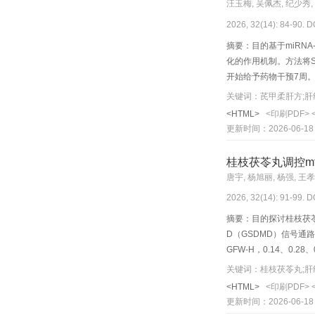
汪玉梅, 吴佩杰, 纪少秀,
2026, 32(14): 84-90. D
摘要：目的基于miRN
化的作用机制。方法将S
开始给予药物干预7周。
（AST）、碱性磷酸酶
miRNAs（Demi
<HTML>
<印刷PDF>
反应（Real-time
更新时间：2026-06-18
高（P<0.01），而
ALP、TBA的含量显著降
桂枝茯苓丸调控mtD
调）及498个靶基因，rn
唐宇, 杨旭丽, 杨强, 王
20个下调的关键靶基因显
2026, 32(14): 91-99. D
维化提供理论依据。
摘要：目的探讨桂枝茯苓丸
D（GSDMD）信号通路
GFW-H，0.14、0.28、0.
酸氨基转移酶（ALT）
关键词：桂枝茯苓丸;肝
微观细胞结构改变及损
<HTML>
<印刷PDF>
量聚合酶链式反应（Real
更新时间：2026-06-18
相关蛋白的表达。结果与C