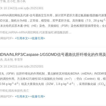
 于瀚, 左小红, 陈小凤
OI: 10.13422/j.cnki.syfjx.20251901
A-mRNA调控网络及代谢-信号通路交互作用，探讨芪甲柔肝方通过氨基酸/脂肪酸代谢重编
-1
D大鼠，随机分为4组，正常组，模型组，芪甲柔肝方低、高剂量组（7.0、28 g·kg
末次给药后苏木素-伊红（HE）染色、天狼猩红（PSR）染色检测肝脏病理变化；全
（ALP）、总胆汁酸（TBA）、白蛋白（ALB）、总胆固醇（TC）等血清生化指标；
关键词：芪甲柔肝方;肝纤维化;miRNA-mRNA调控网络;代谢重编程;磷脂酰肌醇3-激酶（PI3K）/蛋白激酶B（Akt）信号通路
Rs）；构建miRNA-mRNA互作网络，鉴定网络关键基因并对其进行基因本体（GO）
<网络PDF>
<引用本文>
<批量引用>
 PCR）验证DemiRs的表达水平。结果与正常组比较，模型组大鼠肝脏组织肝小叶坏死，
血清中ALB和TC的含量显著下降（P<0.01）；与模型组比较，芪甲柔肝方组大鼠肝脏
低（P<0.01），而血清中ALB和TC的含量显著升高（P<0.01）。另外miRNA-seq
NA/NLRP3/Caspase-1/GSDMD信号通路抗肝纤维化的作用
2
o-miRNA-376b-3p等4个DemiRs的变化趋势与测序结果一致（R
=0.93）。功能
孝杰, 高永翔, 李雪萍
著关联PI3K/Akt信号通路及癌症进展。结论芪甲柔肝方通过重构miRNA-mRNA网
OI: 10.13422/j.cnki.syfjx.20252001
（GFW）抗肝纤维化的作用机制，重点解析其对线粒体DNA（mtDNA）/NOD样受体蛋白
的调控作用。方法将42只雄性SD大鼠随机分为6组（n=7）：空白（Control）组，模
-1
-1
-1
-1
56 g·kg
·d
）组及大黄䗪虫丸组（DZW，1.8 g·kg
·d
），采用四氯化碳（CCl
4
、天冬氨酸氨基转移酶（AST）水平；苏木素-伊红（HE）染色、马松三色（Masso
纤维化;线粒体损伤;焦亡
伤；流式细胞术检测线粒体膜电位（ΔΨ
）；酶联免疫吸附测定法（ELISA）测定血清白
m
<网络PDF>
<引用本文>
<批量引用>
-time PCR）检测大鼠肝组织mtDNA及NLRP3 mRNA的表达水平；蛋白免疫印迹法（Wes
ontrol组比较，Model组大鼠体质量显著降低（P<0.01）；肝脏脏器系数显著升高（