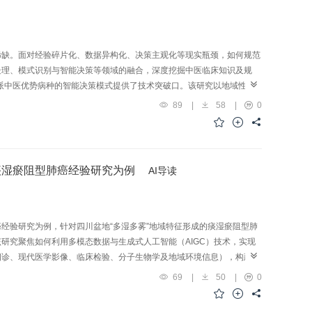
稀缺。面对经验碎片化、数据异构化、决策主观化等现实瓶颈，如何规范
处理、模式识别与智能决策等领域的融合，深度挖掘中医临床知识及规
川派中医优势病种的智能决策模式提供了技术突破口。该研究以地域性学
义和构建四维度数据（维度Ⅰ：医案古籍知识，维度Ⅱ：四诊客观化病
89
|
58
|
0
示川派名医名方全过程机制，构建以川派中医优势病种的诊疗思维逻辑路
川派中医优势病种的智能化诊疗模式，实现更高效、更精准的临床决策支
痰湿瘀阻型肺癌经验研究为例
AI导读
经验研究为例，针对四川盆地“多湿多雾”地域特征形成的痰湿瘀阻型肺
研究聚焦如何利用多模态数据与生成式人工智能（AIGC）技术，实现
四诊、现代医学影像、临床检验、分子生物学及地域环境信息），构建
，通过构建“四诊-影像-分子”关联模型，揭示舌脉参数与肿瘤微环境、地
69
|
50
|
0
攻补时序”等辨证思想，构建“病机-证候群-方药”网络模型，精准解析
案生成与疗效评估于一体的辅助系统，该系统能够融合地域特征与个体数