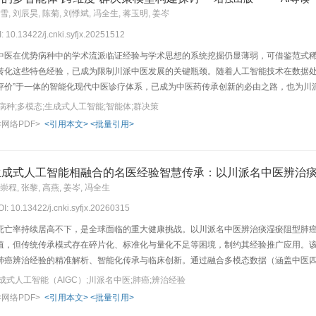
雪, 刘辰昊, 陈菊, 刘悸斌, 冯全生, 蒋玉明, 姜岑
I: 10.13422/j.cnki.syfjx.20251512
中医在优势病种中的学术流派临证经验与学术思想的系统挖掘仍显薄弱，可借鉴范式
转化这些特色经验，已成为限制川派中医发展的关键瓶颈。随着人工智能技术在数据
疗-评价”于一体的智能化现代中医诊疗体系，已成为中医药传承创新的必由之路，也为
川派中医优势病种，提出“四维度数据-多模态融合-多智能体决策”的创新路径：即定
病种;多模态;生成式人工智能;智能体;群决策
规律，维度Ⅳ：名方特色机制），采用多模态数据融合、生成式人工智能等技术，揭
<网络PDF>
<引用本文>
<批量引用>
派中医优势病种的多智能体群决策模型。该模型能够精准生成个性化诊疗方案，推动
生成式人工智能相融合的名医经验智慧传承：以川派名中医辨治
崇程, 张黎, 高燕, 姜岑, 冯全生
OI: 10.13422/j.cnki.syfjx.20260315
死亡率持续居高不下，是全球面临的重大健康挑战。以川派名中医辨治痰湿瘀阻型肺癌
值，但传统传承模式存在碎片化、标准化与量化不足等困境，制约其经验推广应用。该
肺癌辨治经验的精准解析、智能化传承与临床创新。通过融合多模态数据（涵盖中医
病-证-机”精准辨治体系。研究结果：①在精准辨证方面，实现了痰湿瘀阻证候的客观量化
成式人工智能（AIGC）;川派名中医;肺癌;辨治经验
间的内在联系，并实现疗效的实时动态监测。②在解析规律方面，系统挖掘川派名中医“
<网络PDF>
<引用本文>
<批量引用>
制，量化扶正与祛邪药物的动态配伍规律。③在智能赋能方面，构建集智能辨证、方