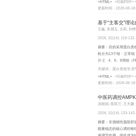
<HTML>
<印刷PDF>
虚，当通荣并治，剔毒
更新时间：2026-06-18
性和“肝络病”学说讨论
四川地区为例探讨HF
基于“主客交”理
王鑫, 朱朋玉, 文莉, 刘悸
2026, 32(14): 119-132.
摘要：目的采用蛋白质
机分为13个组：正常组（
片-2、4、6、8周组
色观察肝组织病理损伤
关键词：蛋白质组学;芪
化指标水平。取Contr
<HTML>
<印刷PDF>
对差异蛋白进行生物信息
更新时间：2026-06-18
各期Model组α-肌动
转移酶（AST）、碱性磷
中医药调控AMP
原蛋白（Ⅳ-C），透明
淡丽娟, 陈双兰, 王天媛, 
药组肝细胞气球样变减少
2026, 32(14): 133-143.
α-SMA、Collagen
HA，LN水平明显降低（
摘要：非酒精性脂肪肝
差异蛋白呈回调趋势；We
能量稳态的核心调控枢
蛋白质组学结果一致。生
谢调节作用，因此成为N