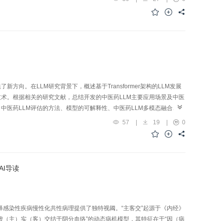
新药效功能发现等方面取得多项成果。在目前人工智能（AI）大浪潮的
支持，有力推动中医药的深入研究。该技术也为中药科学内涵的深入解析
。在LLM研究背景下，概述基于Transformer架构的LLM发展
技术。根据相关的研究文献，总结开发的中医药LLM主要应用场景及中医
中医药LLM评估的方法、模型的可解释性、中医药LLM多模态融合、中
步结合提供参考，助力中医药现代化进程发展。
57
|
19
|
0
AI导读
释感染性疾病慢性化共性病理提供了独特视阈。“主客交”起源于《内经》
“虚（主）实（客）交结于阴分血络”的动态病机模型，其特征在于“因（病