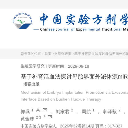
首页
期刊在
您当前的位置：
首页 >
文章列表页 >
基于补肾活血法探讨母胎界面外泌体
生殖医学研究
|
更新时间：2026-06-18
基于补肾活血法探讨母胎界面外泌体源mi
增强出版
Mechanism of Embryo Implantation Promotion via Exosoma
Interface Based on Bushen Huoxue Therapy
1
2
1
2
郭珮
，
刘家君
，
周航
，
郭泽毅
*
2
3
黄金珠
中国实验方剂学杂志
2026年32卷第14期 页码：317-327