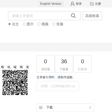
English Version
登录
注册
高级检索
论文
图片
视频
音频
作者中心
科研团队介绍
专家
0
36
0
移动端阅览
浏览量
下载量
CSCD
文章被引用时，请邮件提醒。
提交
工具集
下载