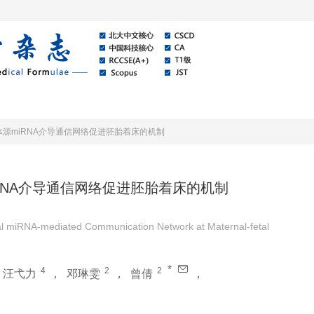
线
关于本刊
资讯公告
源miRNA介导通信网络促进胚胎着床的机制
RNA介导通信网络促进胚胎着床的机制
l miRNA-mediated Communication Network at Maternal-fetal
*
4
2
2
，
汪弋力
，
邓琳雯
，
曾倩
，