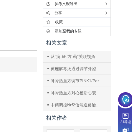
参考文献导出
分享
收藏
添加至我的专辑
相关文章
从“病-证-方-药”关联视角探讨负载槲皮素的外泌体改善Leydig细胞睾酮合成机制
黄连解毒汤通过调节外泌体内趋化因子表达对MCAO小鼠脑内中性粒细胞浸润的影响
补肾活血方调节PINK1/Parkin通路对卵巢早衰模型大鼠的影响
补肾活血方对心梗后心衰大鼠心室重构及心脑组织AVP、AQPs表达的影响
中药调控Nrf2信号通路治疗肝纤维化研究进展
相关作者
AI导读