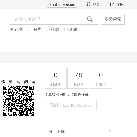
English Version
登录
注册
高级检索
论文
图片
视频
音频
作者中心
科研团队介绍
专家
0
78
0
移动端阅览
浏览量
下载量
CSCD
文章被引用时，请邮件提醒。
提交
工具集
下载