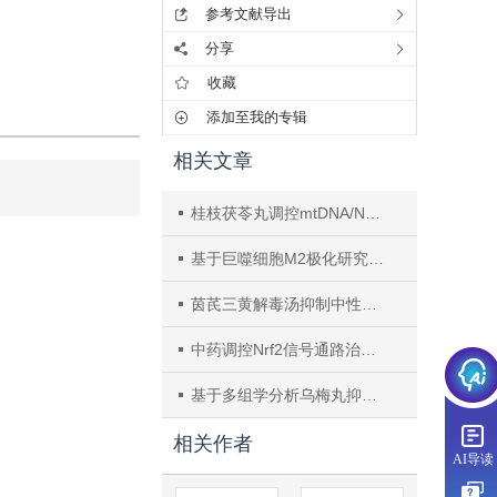
参考文献导出
分享
收藏
添加至我的专辑
相关文章
桂枝茯苓丸调控mtDNA/NLRP3/Caspase-1/GSDMD信号通路抗肝纤维化的作用及机制
基于巨噬细胞M2极化研究芪甲柔肝方及其关键效应成分抗肝纤维化的分子机制
茵芪三黄解毒汤抑制中性粒细胞-胞外诱捕网的抗肝纤维化作用机制
中药调控Nrf2信号通路治疗肝纤维化研究进展
基于多组学分析乌梅丸抑制脂肪酸代谢重编程防治结直肠癌的作用机制
相关作者
AI导读