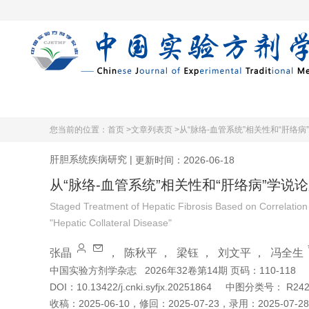
首页
期刊在
您当前的位置：
首页 >
文章列表页 >
从“脉络-血管系统”相关性和“肝络
肝胆系统疾病研究
|
更新时间：2026-06-18
从“脉络-血管系统”相关性和“肝络病”学说
Staged Treatment of Hepatic Fibrosis Based on Correlation
"Hepatic Collateral Disease"
张晶
，
陈秋平
，
梁钰
，
刘文平
，
冯全生
中国实验方剂学杂志
2026年32卷第14期 页码：110-118
DOI：
10.13422/j.cnki.syfjx.20251864
中图分类号：
R242
收稿：
2025-06-10
，
修回：
2025-07-23
，
录用：
2025-07-28