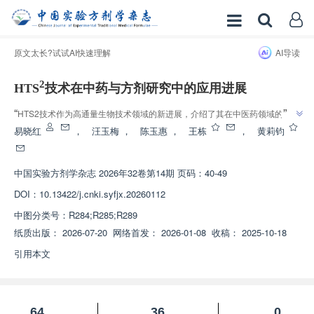
原文太长?试试AI快速理解
AI导读
2
HTS
技术在中药与方剂研究中的应用进展
”
“
HTS2技术作为高通量生物技术领域的新进展，介绍了其在中医药领域的研究
进展，该技术建立了高通量药物筛选与靶点发现体系，为中药多靶点机制解析
易晓红
，
汪玉梅
，
陈玉惠
，
王栋
，
黄莉钧
”
和新药发现开辟了新方向，为中医药现代化和国际化进程奠定了基础。
中国实验方剂学杂志
2026年32卷第14期 页码：40-49
DOI：
10.13422/j.cnki.syfjx.20260112
中图分类号：
R284;R285;R289
纸质出版：
2026-07-20
网络首发：
2026-01-08
收稿：
2025-10-18
引用本文
64
36
0