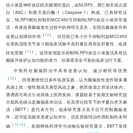
症小体是神经炎症的关键调控蛋白，由NLRP3、凋亡相关斑点蛋
白（ASC）和胱天蛋白酶-1（Caspase-1）构成。已有研究证
实，NLRP3靶向抑制剂MCC950可抑制NLRP3炎症小体异常激
活，有效改善癫痫发生过程中的神经元丢失，实现抗癫痫发作和
［
10
］
改善认知障碍作用
。但目前已有小分子抑制剂如MCC950
在类风湿性关节炎Ⅱ期临床试验中高剂量应用存在肝毒性，临床
［
11
］
转化受限
。这些发现提示抑制NLRP3炎症小体激活具有抗
癫痫并保护认知功能的潜力，但亟需安全可靠的临床治疗方案。
中医药在癫痫防治中具有改善认知、减少耐药等优势
［
12
］
。田茸教授经过多年临床实践，认为癫痫急性发作期多属
风痰上扰；慢性期虽无典型风动之象，然而痰湿之邪深伏体内，
遇诱因可再次引动风痰上扰而发病。课题组基于前期文献研究提
示熄风化痰法是癫痫基本治法，在其理论指导下的半夏白术天麻
汤（BBTT）是代表方剂，临床研究显示其不仅可控制癫痫发
作，还可提高痴呆患者认知评分，但其异病同治作用机制尚未明
［
］
13-15
确
。前期网络药理学与动物实验研究显示，BBTT发挥