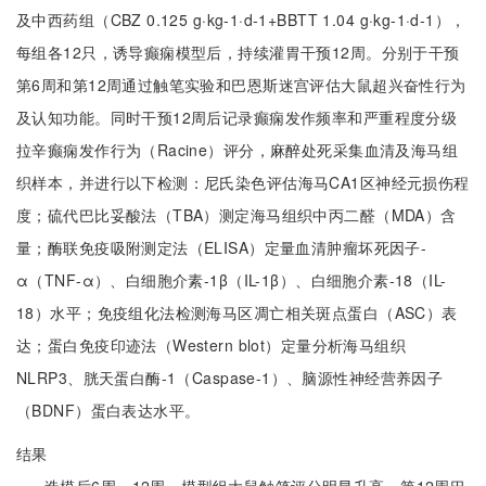
及中西药组（CBZ 0.125 g·kg-1·d-1+BBTT 1.04 g·kg-1·d-1），
每组各12只，诱导癫痫模型后，持续灌胃干预12周。分别于干预
第6周和第12周通过触笔实验和巴恩斯迷宫评估大鼠超兴奋性行为
及认知功能。同时干预12周后记录癫痫发作频率和严重程度分级
拉辛癫痫发作行为（Racine）评分，麻醉处死采集血清及海马组
织样本，并进行以下检测：尼氏染色评估海马CA1区神经元损伤程
度；硫代巴比妥酸法（TBA）测定海马组织中丙二醛（MDA）含
量；酶联免疫吸附测定法（ELISA）定量血清肿瘤坏死因子-
α（TNF-α）、白细胞介素-1β（IL-1β）、白细胞介素-18（IL-
18）水平；免疫组化法检测海马区凋亡相关斑点蛋白（ASC）表
达；蛋白免疫印迹法（Western blot）定量分析海马组织
NLRP3、胱天蛋白酶-1（Caspase-1）、脑源性神经营养因子
（BDNF）蛋白表达水平。
结果