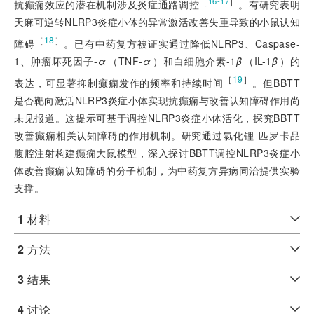
［
］
16-17
抗癫痫效应的潜在机制涉及炎症通路调控
。有研究表明
天麻可逆转NLRP3炎症小体的异常激活改善失重导致的小鼠认知
［
18
］
障碍
。已有中药复方被证实通过降低NLRP3、Caspase-
1、肿瘤坏死因子-
α
（TNF-
α
）和白细胞介素-1
β
（IL-1
β
）的
［
19
］
表达，可显著抑制癫痫发作的频率和持续时间
。但BBTT
是否靶向激活NLRP3炎症小体实现抗癫痫与改善认知障碍作用尚
未见报道。这提示可基于调控NLRP3炎症小体活化，探究BBTT
改善癫痫相关认知障碍的作用机制。研究通过氯化锂-匹罗卡品
腹腔注射构建癫痫大鼠模型，深入探讨BBTT调控NLRP3炎症小
体改善癫痫认知障碍的分子机制，为中药复方异病同治提供实验
支撑。
1
材料
2
方法
3
结果
4
讨论