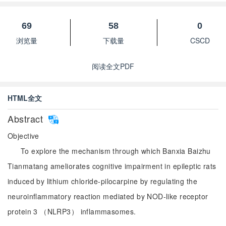
69
58
0
浏览量
下载量
CSCD
阅读全文PDF
HTML全文
Abstract
Objective
To explore the mechanism through which Banxia Baizhu
Tianmatang ameliorates cognitive impairment in epileptic rats
induced by lithium chloride-pilocarpine by regulating the
neuroinflammatory reaction mediated by NOD-like receptor
protein 3 （NLRP3） inflammasomes.