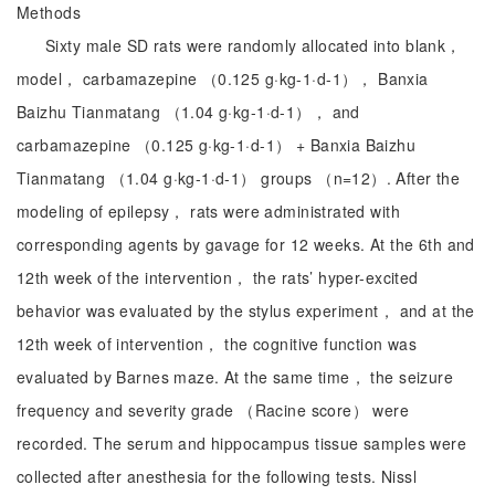
Methods
Sixty male SD rats were randomly allocated into blank，
model， carbamazepine （0.125 g·kg-1·d-1）， Banxia
Baizhu Tianmatang （1.04 g·kg-1·d-1）， and
carbamazepine （0.125 g·kg-1·d-1） + Banxia Baizhu
Tianmatang （1.04 g·kg-1·d-1） groups （n=12）. After the
modeling of epilepsy， rats were administrated with
corresponding agents by gavage for 12 weeks. At the 6th and
12th week of the intervention， the rats’ hyper-excited
behavior was evaluated by the stylus experiment， and at the
12th week of intervention， the cognitive function was
evaluated by Barnes maze. At the same time， the seizure
frequency and severity grade （Racine score） were
recorded. The serum and hippocampus tissue samples were
collected after anesthesia for the following tests. Nissl