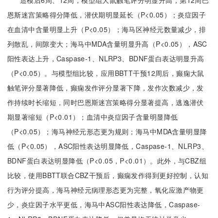
造模后6周、12周，模型组大鼠触笔评分明显升高，第12周巴
恩斯迷宫策略得分降低，潜伏期明显延长（P<0.05）；炎症因子
在血清中含量明显上升（P<0.05）；海马区神经元数量减少，排
列散乱，间隙变大；海马中MDA含量明显升高（P<0.05），ASC
阳性表达上升，Caspase-1、NLRP3、BDNF蛋白表达明显升高
（P<0.05）。与模型组比较，应用BBTT干预12周后，癫痫大鼠
触笔评分显著降低，癫痫发作评分显著下降，发作次数减少，发
作持续时长缩短，同时巴恩斯迷宫策略得分显著提高，逃逸潜伏
期显著缩短（P<0.01）；血清中炎症因子含量明显降低
（P<0.05）；海马神经元形态更为规则；海马中MDA含量明显降
低（P<0.05），ASC阳性表达明显降低，Caspase-1、NLRP3、
BDNF蛋白表达明显降低（P<0.05，P<0.01）。此外，与CBZ组
比较，使用BBTT联合CBZ干预后，癫痫发作得到更好控制，认知
行为评分提高，海马神经元病理形态更为完整，氧化应激产物更
少，炎症因子水平更低，海马中ASC阳性表达降低，Caspase-