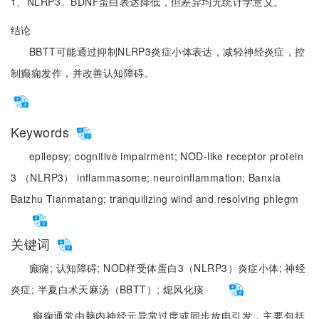
1、NLRP3、BDNF蛋白表达降低，但差异均无统计学意义。
结论
BBTT可能通过抑制NLRP3炎症小体表达，减轻神经炎症，控
制癫痫发作，并改善认知障碍。
Keywords
epilepsy;
cognitive impairment;
NOD-like receptor protein
3 （NLRP3） inflammasome;
neuroinflammation;
Banxia
Baizhu Tianmatang;
tranquilizing wind and resolving phlegm
关键词
癫痫;
认知障碍;
NOD样受体蛋白3（NLRP3）炎症小体;
神经
炎症;
半夏白术天麻汤（BBTT）;
熄风化痰
癫痫通常由脑内神经元异常过度或同步放电引发，主要包括