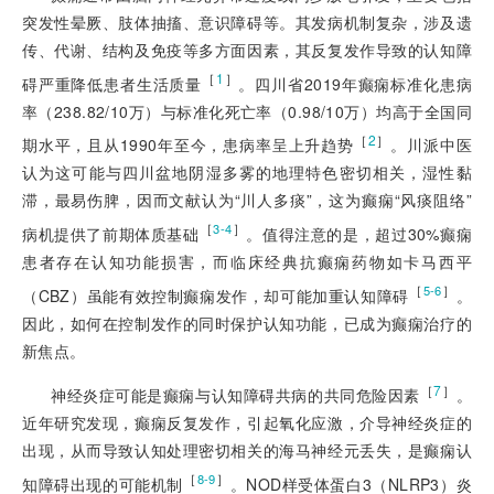
突发性晕厥、肢体抽搐、意识障碍等。其发病机制复杂，涉及遗
传、代谢、结构及免疫等多方面因素，其反复发作导致的认知障
［
1
］
碍严重降低患者生活质量
。四川省2019年癫痫标准化患病
率（238.82/10万）与标准化死亡率（0.98/10万）均高于全国同
［
2
］
期水平，且从1990年至今，患病率呈上升趋势
。川派中医
认为这可能与四川盆地阴湿多雾的地理特色密切相关，湿性黏
滞，最易伤脾，因而文献认为“川人多痰”，这为癫痫“风痰阻络”
［
］
3-4
病机提供了前期体质基础
。值得注意的是，超过30%癫痫
患者存在认知功能损害，而临床经典抗癫痫药物如卡马西平
［
］
5-6
（CBZ）虽能有效控制癫痫发作，却可能加重认知障碍
。
因此，如何在控制发作的同时保护认知功能，已成为癫痫治疗的
新焦点。
［
7
］
神经炎症可能是癫痫与认知障碍共病的共同危险因素
。
近年研究发现，癫痫反复发作，引起氧化应激，介导神经炎症的
出现，从而导致认知处理密切相关的海马神经元丢失，是癫痫认
［
］
8-9
知障碍出现的可能机制
。NOD样受体蛋白3（NLRP3）炎