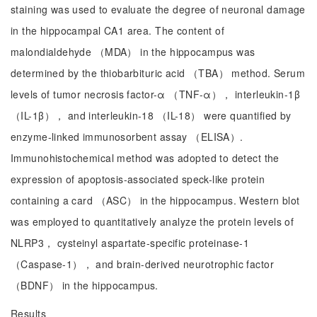
staining was used to evaluate the degree of neuronal damage
in the hippocampal CA1 area. The content of
malondialdehyde （MDA） in the hippocampus was
determined by the thiobarbituric acid （TBA） method. Serum
levels of tumor necrosis factor-α （TNF-α）， interleukin-1β
（IL-1β）， and interleukin-18 （IL-18） were quantified by
enzyme-linked immunosorbent assay （ELISA）.
Immunohistochemical method was adopted to detect the
expression of apoptosis-associated speck-like protein
containing a card （ASC） in the hippocampus. Western blot
was employed to quantitatively analyze the protein levels of
NLRP3， cysteinyl aspartate-specific proteinase-1
（Caspase-1）， and brain-derived neurotrophic factor
（BDNF） in the hippocampus.
Results