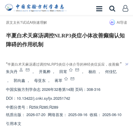
原文太长?试试AI快速理解
AI导读
半夏白术天麻汤调控NLRP3炎症小体改善癫痫认知
障碍的作用机制
增强出版
”
“
半夏白术天麻汤通过调控NLRP3炎症小体介导的神经炎症反应，改善癫痫模
型大鼠认知功能障碍的作用机制，为中医药防治癫痫后认知障碍提供了新方
朱兴丹
，
开胤桦
，
田茸
，
杨欣
，
何佳忆
”
向。
，
郭向鑫
，
母亚东
，
蒋萃
中国实验方剂学杂志
2026年32卷第14期 页码：308-316
DOI：
10.13422/j.cnki.syfjx.20251742
中图分类号：
R259;R285;R289
纸质出版：
2026-07-20
网络首发：
2025-09-16
收稿：
2025-06-10
引用本文