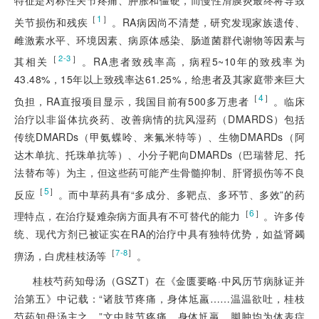
特征是对称性关节疼痛、肿胀和僵硬，而慢性滑膜炎最终将导致
［
1
］
关节损伤和残疾
。RA病因尚不清楚，研究发现家族遗传、
雌激素水平、环境因素、病原体感染、肠道菌群代谢物等因素与
［
］
2-3
其相关
。RA患者致残率高，病程5~10年的致残率为
43.48%，15年以上致残率达61.25%，给患者及其家庭带来巨大
［
4
］
负担，RA直报项目显示，我国目前有500多万患者
。临床
治疗以非甾体抗炎药、改善病情的抗风湿药（DMARDS）包括
传统DMARDs（甲氨蝶呤、来氟米特等）、生物DMARDs（阿
达木单抗、托珠单抗等）、小分子靶向DMARDs（巴瑞替尼、托
法替布等）为主，但这些药可能产生骨髓抑制、肝肾损伤等不良
［
5
］
反应
。而中草药具有“多成分、多靶点、多环节、多效”的药
［
6
］
理特点，在治疗疑难杂病方面具有不可替代的能力
。许多传
统、现代方剂已被证实在RA的治疗中具有独特优势，如益肾蠲
［
］
7-8
痹汤，白虎桂枝汤等
。
桂枝芍药知母汤（GSZT）在《金匮要略·中风历节病脉证并
治第五》中记载：“诸肢节疼痛，身体尪羸……温温欲吐，桂枝
芍药知母汤主之。”文中肢节疼痛、身体尪羸、脚肿均为体表症