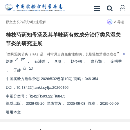
原文太长?试试AI快速理解
AI导读
桂枝芍药知母汤及其单味药有效成分治疗类风湿关
节炎的研究进展
”
“
类风湿关节炎（RA）是一种常见自身免疫性疾病，长期慢性滑膜炎症会导致
严重的关节损伤甚至残疾而影响患者的生活质量。现在对于RA在临床中的治
刘剑
，
石沛薷
，
李爽
，
赵今朝
，
曹乃郡
，
金明秀
疗注重中西医并重，而中医中药在降低RA疾病活动度及预防复发等方面具有
，
于静
一定优势。现代临床证实桂枝芍药知母汤（GSZT）在改善RA患者免疫代谢、
中国实验方剂学杂志
2026年32卷第10期 页码：346-354
关节僵硬疼痛等症状方面具有良好的效果，药理学研究发现GSZT主要有桂皮
醛、白芍总苷、附子总生物碱、甘草次酸、姜酮、别欧前胡素、麻黄多糖、雪
DOI：
10.13422/j.cnki.syfjx.20260196
松醇等成分，可通过增强免疫应答、抗炎镇痛、调节相关信号通路、抑制细胞
中图分类号：
R242;R593.22;R684.3
凋亡、抑制骨破坏等多种机制通过多靶点改善RA症状。该文通过对GSZT治疗
纸质出版：
2026-05-20
网络首发：
2025-09-08
收稿：
2025-06-09
RA的方证和药效基础、临床应用与相关机制研究进行综述，为GSZT治疗RA
”
的进一步开发利用提供理论依据和参考。
引用本文