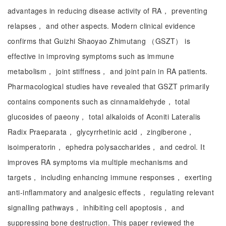
advantages in reducing disease activity of RA， preventing
relapses， and other aspects. Modern clinical evidence
confirms that Guizhi Shaoyao Zhimutang （GSZT） is
effective in improving symptoms such as immune
metabolism， joint stiffness， and joint pain in RA patients.
Pharmacological studies have revealed that GSZT primarily
contains components such as cinnamaldehyde， total
glucosides of paeony， total alkaloids of Aconiti Lateralis
Radix Praeparata， glycyrrhetinic acid， zingiberone，
isoimperatorin， ephedra polysaccharides， and cedrol. It
improves RA symptoms via multiple mechanisms and
targets， including enhancing immune responses， exerting
anti-inflammatory and analgesic effects， regulating relevant
signalling pathways， inhibiting cell apoptosis， and
suppressing bone destruction. This paper reviewed the