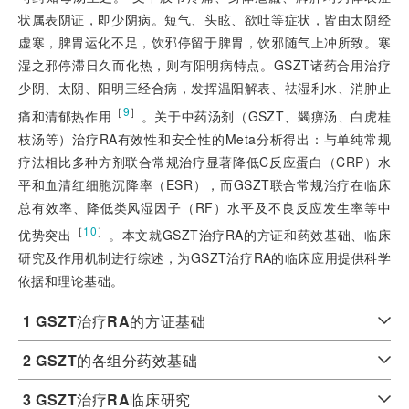
状属表阴证，即少阴病。短气、头眩、欲吐等症状，皆由太阴经
虚寒，脾胃运化不足，饮邪停留于脾胃，饮邪随气上冲所致。寒
湿之邪停滞日久而化热，则有阳明病特点。GSZT诸药合用治疗
少阴、太阴、阳明三经合病，发挥温阳解表、祛湿利水、消肿止
［
9
］
痛和清郁热作用
。关于中药汤剂（GSZT、蠲痹汤、白虎桂
枝汤等）治疗RA有效性和安全性的Meta分析得出：与单纯常规
疗法相比多种方剂联合常规治疗显著降低C反应蛋白（CRP）水
平和血清红细胞沉降率（ESR），而GSZT联合常规治疗在临床
总有效率、降低类风湿因子（RF）水平及不良反应发生率等中
［
10
］
优势突出
。本文就GSZT治疗RA的方证和药效基础、临床
研究及作用机制进行综述，为GSZT治疗RA的临床应用提供科学
依据和理论基础。
1 GSZT
治疗
RA
的方证基础
2 GSZT
的各组分药效基础
3 GSZT
治疗
RA
临床研究