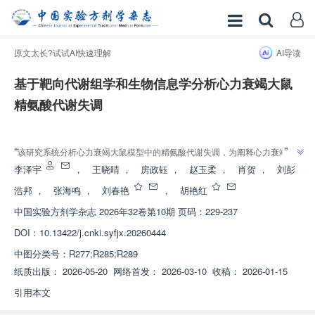
原文太长?试试AI快速理解
AI导读
基于靶向代谢组学和生物信息学分析心力衰竭大鼠
精氨酸代谢失调
增强出版
”
“
该研究系统分析心力衰竭大鼠模型中的精氨酸代谢失调，为阐释心力衰竭病
”
机提供现代科学依据，并为中医药防治提供新思路。
李泽宇
，
王晓晴
，
房政钰
，
赵玉柔
，
肖贺
，
刘彭
浩邦
，
张海鸣
，
刘春艳
，
胡艳红
中国实验方剂学杂志
2026年32卷第10期 页码：229-237
DOI：
10.13422/j.cnki.syfjx.20260444
中图分类号：
R277;R285;R289
纸质出版：
2026-05-20
网络首发：
2026-03-10
收稿：
2026-01-15
引用本文