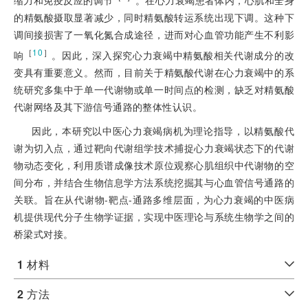
的精氨酸摄取显著减少，同时精氨酸转运系统出现下调。这种下
调间接损害了一氧化氮合成途径，进而对心血管功能产生不利影
［
10
］
响
。因此，深入探究心力衰竭中精氨酸相关代谢成分的改
变具有重要意义。然而，目前关于精氨酸代谢在心力衰竭中的系
统研究多集中于单一代谢物或单一时间点的检测，缺乏对精氨酸
代谢网络及其下游信号通路的整体性认识。
因此，本研究以中医心力衰竭病机为理论指导，以精氨酸代
谢为切入点，通过靶向代谢组学技术捕捉心力衰竭状态下的代谢
物动态变化，利用质谱成像技术原位观察心肌组织中代谢物的空
间分布，并结合生物信息学方法系统挖掘其与心血管信号通路的
关联。旨在从代谢物-靶点-通路多维层面，为心力衰竭的中医病
机提供现代分子生物学证据，实现中医理论与系统生物学之间的
桥梁式对接。
1
材料
2
方法