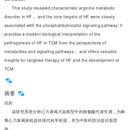
This study revealed characteristic arginine metabolic
disorder in HF， and the core targets of HF were closely
associated with the phosphatidylinositol signaling pathway. It
provides a modern biological interpretation of the
pathogenesis of HF in TCM from the perspectives of
metabolites and signaling pathways， and offers valuable
insights for targeted therapy of HF and the development of
TCM.
摘要
目的
该研究系统分析心力衰竭大鼠模型中的精氨酸代谢失调，为阐
释心力衰竭病机提供现代科学依据，并为中医药防治提供新思
路。