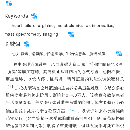
Keywords
heart failure;
arginine;
metabolomics;
bioinformatics;
mass spectrometry imaging
关键词
心力衰竭;
精氨酸;
代谢组学;
生物信息学;
质谱成像
在中医理论体系中，心力衰竭大多归属于“心悸”“喘证”“水肿”
“胸痹”等病症范畴。其病机通常可归结为心气亏虚、心阳不振、
瘀血阻络、水饮内停，且与脾、肾等脏腑的功能失调紧密相关
［
1
］
。心力衰竭是全球范围内主要的公共卫生难题，亦是众多心
脏疾病发展的终末阶段，影响约6 400万人。该病症会致使患者
生活质量降低，并给医疗体系带来沉重的负担，其主要特征为心
［
］
2-3
输出量减少或左心室充盈压升高
。尽管近年来心力衰竭的
药物治疗（如血管紧张素受体脑啡肽酶抑制剂、钠-葡萄糖协同
转运蛋白2抑制剂等）取得了重要进展，但其发病率与死亡率仍