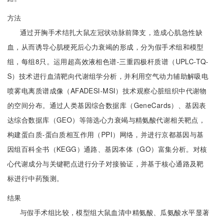
方法
通过开胸手术结扎大鼠左冠状动脉前降支，造成心肌急性缺
血，从而诱导心肌梗死后心力衰竭的形成，分为假手术组和模型
组，每组8只。运用超高效液相色谱-三重四极杆质谱（UPLC-TQ-
S）技术进行血清靶向代谢组学分析，并利用空气动力辅助解吸电
喷雾电离质谱成像（AFADESI-MSI）技术观察心脏组织中代谢物
的空间分布。通过人类基因综合数据库（GeneCards）、基因表
达综合数据库（GEO）等筛选心力衰竭与精氨酸代谢相关靶点，
构建蛋白质-蛋白质相互作用（PPI）网络，并进行京都基因与基
因组百科全书（KEGG）通路、基因本体（GO）富集分析。对核
心代谢成分与关键靶点进行分子对接验证，并基于核心通路及靶
标进行中药预测。
结果
与假手术组比较，模型组大鼠血清中精氨酸、瓜氨酸水平显著