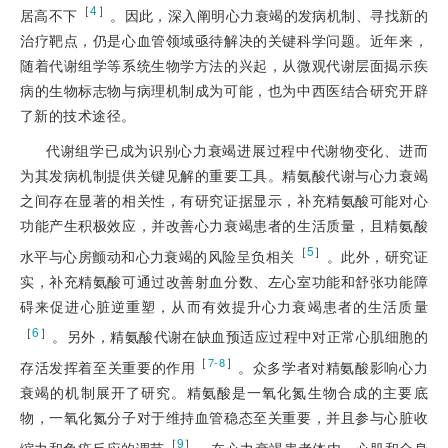
［
4
］
居高不下
。因此，深入阐明心力衰竭的发病机
制、寻找新的
治疗靶点，仍是心血管领域亟待解决的关键科学问题。近年来，
随着代谢组学等系统生物学方法的兴起，从微观代谢层面揭示疾
病的生物标志物与病理机制成为可能，也为中西医结合研究开辟
了新的技术途径。
代谢组学已成为识别心力衰竭进展过程中代谢物变化、进而
为其发病机制提供关键见解的重要工具。精氨酸代谢与心力衰竭
之间存在显著的相关性，有研究证据显示，补充精氨酸可能对心
功能产生积极效应，并改善心力衰竭患者的生活质量，且精氨酸
［
5
］
水平与心房颤动和心力衰竭的风险呈负相关
。此外，研究证
实，补充精氨酸可通过改善射血分数、左心室功能和舒张功能障
碍来促进心脏逆重塑，从而有效提升心力衰竭患者的生活质量
［
6
］
。另外，精氨酸代谢在缺血预适应过程中对正常心肌细胞的
［
］
7-8
存活发挥着至关重要的作用
。众多学者对精氨酸影响心力
衰竭的机制展开了研究。精氨酸是一氧化氮生物合成的主要底
物，一氧化氮分子对于维持血管稳态至关重要，并且参与心脏收
［
9
］
缩力和免疫反应的调节
。在心力衰竭患者体内，心肌和全身