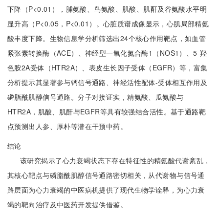
下降（P<0.01），脯氨酸、鸟氨酸、肌酸、肌酐及谷氨酸水平明
显升高（P<0.05，P<0.01）。心脏质谱成像显示，心肌局部精氨
酸丰度下降。生物信息学分析筛选出24个核心作用靶点，如血管
紧张素转换酶（ACE）、神经型一氧化氮合酶1（NOS1）、5-羟
色胺2A受体（HTR2A）、表皮生长因子受体（EGFR）等，富集
分析提示其显著参与钙信号通路、神经活性配体-受体相互作用及
磷脂酰肌醇信号通路。分子对接证实，精氨酸、瓜氨酸与
HTR2A，肌酸、肌酐与EGFR等具有较强结合活性。基于通路靶
点预测出人参、厚朴等潜在干预中药。
结论
该研究揭示了心力衰竭状态下存在特征性的精氨酸代谢紊乱，
其核心靶点与磷脂酰肌醇信号通路密切相关，从代谢物与信号通
路层面为心力衰竭的中医病机提供了现代生物学诠释，为心力衰
竭的靶向治疗及中医药开发提供借鉴。