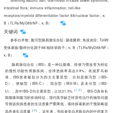
Shenling Baizhu San;
diarrhoeal irritable bowel syndrome;
intestinal flora;
immune inflammation;
toll-like
receptors/myeloid differentiation factor 88/nuclear factor-;
κ;
B（TLRs/MyD88/NF-;
κ;
B）
关键词
参苓白术散;
腹泻型肠易激综合征;
肠道菌群;
免疫炎症;
Toll样
受体家族/髓样分化因子88/核转录因子-;
κ;
B（TLRs/MyD88/NF-;
κ;
B）
肠易激综合征（IBS）是一种以腹痛、排便习惯改变为特征
的慢性功能性胃肠疾病，全球患病率高达3.8%。依据罗马标
准，IBS患者被划分为四大主要亚型，分别是腹泻型（IBS-
D）、便秘型（IBS-C）、混合型（IBS-M）及未分型（IBS-
［
］
1-3
U），其中IBS-D为主要亚型，占比31.5%
。IBS-D具有长
期腹痛和腹泻的疾病特征，现代医学缺乏特异性治疗药物等问题
导致该疾病患者的生活质量严重降低，亟待探索新的干预策略提
［
4
］
高患者生活质量
。近年来，包括参苓白术散在内的中药复方