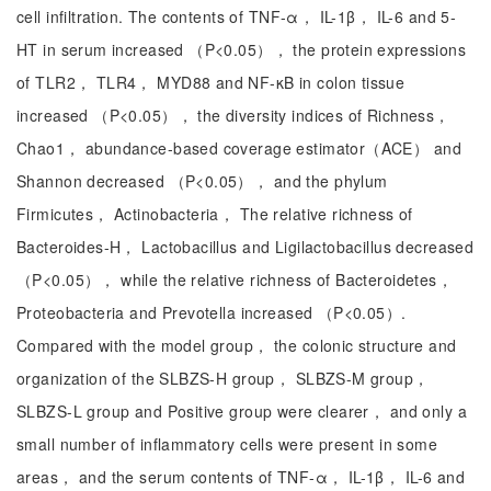
cell infiltration. The contents of TNF-α， IL-1β， IL-6 and 5-
HT in serum increased （P<0.05）， the protein expressions
of TLR2， TLR4， MYD88 and NF-κB in colon tissue
increased （P<0.05）， the diversity indices of Richness，
Chao1， abundance-based coverage estimator（ACE） and
Shannon decreased （P<0.05）， and the phylum
Firmicutes， Actinobacteria， The relative richness of
Bacteroides-H， Lactobacillus and Ligilactobacillus decreased
（P<0.05）， while the relative richness of Bacteroidetes，
Proteobacteria and Prevotella increased （P<0.05）.
Compared with the model group， the colonic structure and
organization of the SLBZS-H group， SLBZS-M group，
SLBZS-L group and Positive group were clearer， and only a
small number of inflammatory cells were present in some
areas， and the serum contents of TNF-α， IL-1β， IL-6 and