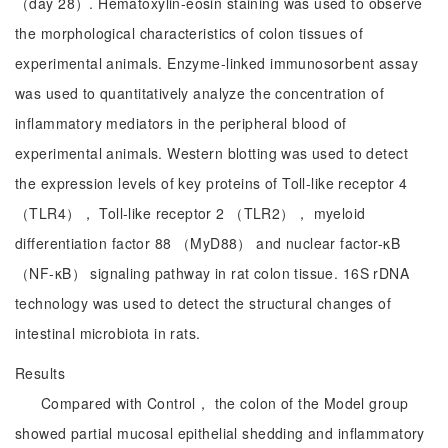
（day 28）. Hematoxylin-eosin staining was used to observe
the morphological characteristics of colon tissues of
experimental animals. Enzyme-linked immunosorbent assay
was used to quantitatively analyze the concentration of
inflammatory mediators in the peripheral blood of
experimental animals. Western blotting was used to detect
the expression levels of key proteins of Toll-like receptor 4
（TLR4）， Toll-like receptor 2 （TLR2）， myeloid
differentiation factor 88 （MyD88） and nuclear factor-κB
（NF-κB） signaling pathway in rat colon tissue. 16S rDNA
technology was used to detect the structural changes of
intestinal microbiota in rats.
Results
Compared with Control， the colon of the Model group
showed partial mucosal epithelial shedding and inflammatory