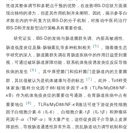
凭借其整体调节和多靶点干预的优势，在改善IBS-D症状方面展
现出独特的潜力，但是其作用机制并未阐明。因此，揭示参苓白
术散在内的中药复方抗IBS-D的分子机制，对推动中医药治疗
IBS-D和开发新型治疗策略具有重要价值。
研究证实，IBS-D的发病与肠道菌群失调、内脏高敏感性、
［
5
］
肠道低度炎症及脑-肠轴紊乱等多种机制相关
。随着微生态
学研究的深入，肠道菌群失调在胃肠道疾病中的作用日益受到重
视，可通过破坏肠道屏障功能，联系机体免疫诱发炎症反应导致
［
6
］
疾病的发生
。其中厚壁菌门和拟杆菌门是肠道内的主要菌
［
7
］
群，其比值被认为是机体健康与否的标志
。此外，Toll样受
体家族/髓样分化因子88/核转录因子-
κ
B（TLRs/MyD88/NF-
κ
B）作为机体免疫炎症的重要信号通路，在胃肠道疾病中占有
［
8
］
重要地位
。TLRs/MyD88/NF-
κ
B激活可使下游促炎性细胞
因子白细胞介素-6（IL-6）、白细胞介素-1
β
（IL-1
β
）和肿瘤坏
死因子-
α
（TNF-
α
）等大量产生，这些促炎因子介导肠上皮屏
障损伤，导致肠道通透性异常升高，扰乱肠道动力调节机制和促