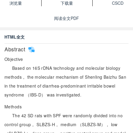
浏览量
下载量
CSCD
阅读全文PDF
HTML全文
Abstract
Objective
Based on 16S rDNA technology and molecular biology
methods， the molecular mechanism of Shenling Baizhu San
in the treatment of diarrhea-predominant irritable bowel
syndrome （IBS-D） was investigated.
Methods
The 42 SD rats with SPF were randomly divided into no
control group， SLBZS-H， medium （SLBZS-M）， low