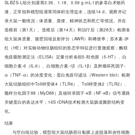
SLBZS-L组分别灌胃2.36、1.18、0.59 g∙mL-1的参苓白术散药
液，正常组和模型组灌胃同体积生理盐水，连续14 d。观察并记
录大鼠一般情况：体质量、粪便、精神状态和死亡等情况。并在
造模前（第1天）、造模后（第14天）和治疗后（第28天）检测各
组大鼠体质量、腹壁回缩反射评分（AWR）和稀便率；苏木素-伊
红（HE）对实验动物结肠组织的形态学特征进行显微观察；酶联
免疫吸附测定法（ELISA）定量分析各组5-羟色胺（5-HT）、白
细胞介素-6（IL-6）、白细胞介素-1β（IL-1β）及肿瘤坏死因子-
α（TNF-α）的浓度变化；蛋白免疫印迹法（Western blot）检测
大鼠结肠组织中Toll样受体4（TLR4）、Toll样受体2（TLR2）、
髓样分化因子88（MyD88）及核转录因子-κB（NF-κB）信号通路
关键蛋白的表达水平；16S rDNA技术检测大鼠肠道菌群结构变
化。
结果
与空白组比较，模型组大鼠结肠部分黏膜上皮脱落和炎性细胞