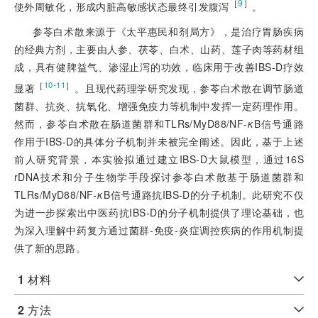
［
9
］
使外周敏化，形成内脏高敏感状态最终引发腹泻
。
参苓白术散来源于《太平惠民和剂局方》，是治疗胃肠疾
病
的经典方剂，主要由人参、茯苓、白术、山药、莲子肉等药材组
成，具有健脾益气、渗湿止泻的功效，临床用于改善IBS-D疗效
［
］
10-11
显著
。且现代药理学研究发现，参苓白术散在调节肠道
菌群、抗炎、抗氧化、增强免疫力等机制中发挥一定药理作用。
然而，参苓白术散在肠道菌群和TLRs/MyD88/NF-
κ
B信号通路
作用于IBS-D的具体分子机制并未被完全阐述。因此，基于上述
前人研究背景，本实验拟通过建立IBS-D大鼠模型，通过16S
rDNA技术和分子生物学手段探讨参苓白术散基于肠道菌群和
TLRs/MyD88/NF-
κ
B信号通路抗IBS-D的分子机制。此研究不仅
为进一步探索出中医药抗IBS-D的分子机制提供了理论基础，也
为深入理解中药复方通过菌群-免疫-炎症调控疾病的作用机制提
供了新的思路。
1
材料
2
方法