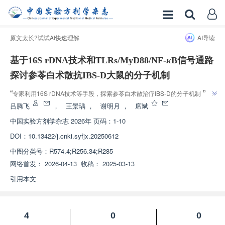
原文太长?试试AI快速理解
AI导读
基于16S rDNA技术和TLRs/MyD88/NF-
κ
B信号通路
探讨参苓白术散抗IBS-D大鼠的分子机制
”
“
专家利用16S rDNA技术等手段，探索参苓白术散治疗IBS-D的分子机制，发
”
现其通过改善肠道菌群和抑制炎症信号通路发挥疗效。
吕腾飞
，
王景瑀
，
谢明月
，
席斌
中国实验方剂学杂志
2026年 页码：1-10
DOI：
10.13422/j.cnki.syfjx.20250612
中图分类号：
R574.4;R256.34;R285
网络首发：
2026-04-13
收稿：
2025-03-13
引用本文
4
0
0