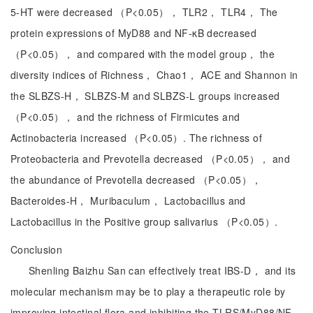
5-HT were decreased （P<0.05）， TLR2， TLR4， The
protein expressions of MyD88 and NF-κB decreased
（P<0.05）， and compared with the model group， the
diversity indices of Richness， Chao1， ACE and Shannon in
the SLBZS-H， SLBZS-M and SLBZS-L groups increased
（P<0.05）， and the richness of Firmicutes and
Actinobacteria increased （P<0.05）. The richness of
Proteobacteria and Prevotella decreased （P<0.05）， and
the abundance of Prevotella decreased （P<0.05），
Bacteroides-H， Muribaculum， Lactobacillus and
Lactobacillus in the Positive group salivarius （P<0.05）.
Conclusion
Shenling Baizhu San can effectively treat IBS-D， and its
molecular mechanism may be to play a therapeutic role by
improving intestinal flora and inhibiting the TLRS/MyD88/NF-