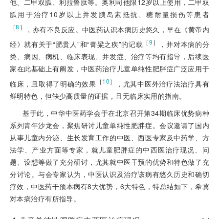
他、二甲双胍、利拉鲁肽等。奥利司他限12岁以上使用，二甲双
胍用于治疗10岁以上并发胰岛素抵抗、糖耐量损伤等患者
［
8
］
，亦有不良反应。中医药认识本病历史悠久，早在《黄帝内
［
9
］
经》就有关于“肥贵人”和“膏粱之疾”的记载
，并对本病的分
类、病因、病机、临床表现、并发症、治疗等均有指导，后续医
家在此基础上有阐发，中医药治疗儿童单纯性肥胖症广泛应用于
［
10
］
临床，且取得了明确的效果
，尤其中医外治疗法治疗具有
鲜明特色，但缺少高质量的证据，且无临床实用的指南。
基于此，中华中医药学会于在北京召开第34期临床优势病种
系列青年沙龙会，聚焦研讨儿童单纯性肥胖症。会议邀请了国内
从事儿童内分泌、生长发育工作的中医、西医专家及中药学、方
法学、产业方面等专家，就儿童肥胖症的中西医治疗现况、问
题、设想等做了充分研讨，尤其就中医干预的优势和特色做了充
分讨论。与会专家认为，中医认识及治疗该病有悠久历史和确切
疗效，中医药干预本病有8大优势，6大特色，特总结如下，希冀
对本病治疗有所指导。