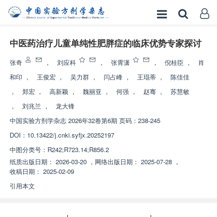
中医药治疗儿童单纯性肥胖症的临床优势专家探讨
张奇
，
刘应科
，
张霄潇
，
倪桂臣
，
肖
和印
，
王俊宏
，
吴力群
，
闫占峰
，
王琨蒂
，
陈佳佳
，
郑宏
，
高新颖
，
魏丽亚
，
何强
，
赵骞
，
苏慧敏
，
刘兆兰
，
龙大锋
中国实验方剂学杂志
2026年32卷第6期 页码：238-245
DOI：
10.13422/j.cnki.syfjx.20252197
中图分类号：
R242;R723.14;R856.2
纸质出版日期：
2026-03-20
，
网络出版日期：
2025-07-28
，
收稿日期：
2025-02-09
引用本文