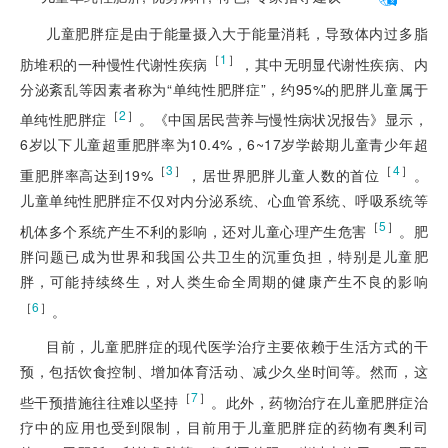
儿童肥胖症是由于能量摄入大于能量消耗，导致体内过多脂
［
1
］
肪堆积的一种慢性代谢性疾病
，其中无明显代谢性疾病、内
分泌紊乱等因素者称为“单纯性肥胖症”，约95%的肥胖儿童属于
［
2
］
单纯性肥胖症
。《中国居民营养与慢性病状况报告》显示，
6岁以下儿童超重肥胖率为10.4%，6~17岁学龄期儿童青少年超
［
3
］
［
4
］
重肥胖率高达到19%
，居世界肥胖儿童人数的首位
。
儿童单纯性肥胖症不仅对内分泌系统、心血管系统、呼吸系统等
［
5
］
机体多个系统产生不利的影响，还对儿童心理产生危害
。肥
胖问题已成为世界和我国公共卫生的沉重负担，特别是儿童肥
胖，可能持续终生，对人类生命全周期的健康产生不良的影响
［
6
］
。
目前，儿童肥胖症的现代医学治疗主要依赖于生活方式的干
预，包括饮食控制、增加体育活动、减少久坐时间等。然而，这
［
7
］
些干预措施往往难以坚持
。此外，药物治疗在儿童肥胖症治
疗中的应用也受到限制，目前用于儿童肥胖症的药物有奥利司