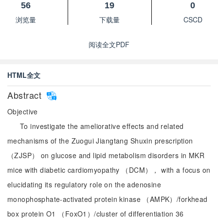
56
19
0
浏览量
下载量
CSCD
阅读全文PDF
HTML全文
Abstract
Objective
To investigate the ameliorative effects and related
mechanisms of the Zuogui Jiangtang Shuxin prescription
（ZJSP） on glucose and lipid metabolism disorders in MKR
mice with diabetic cardiomyopathy （DCM）， with a focus on
elucidating its regulatory role on the adenosine
monophosphate-activated protein kinase （AMPK）/forkhead
box protein O1 （FoxO1）/cluster of differentiation 36