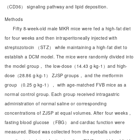
（CD36） signaling pathway and lipid deposition.
Methods
Fifty 8-week-old male MKR mice were fed a high-fat diet
for four weeks and then intraperitoneally injected with
streptozotocin （STZ） while maintaining a high-fat diet to
establish a DCM model. The mice were randomly divided into
the model group， the low-dose（14.43 g·kg-1）and high-
dose（28.86 g·kg-1） ZJSP groups， and the metformin
group （0.25 g·kg-1）， with age-matched FVB mice as a
normal control group. Each group received intragastric
administration of normal saline or corresponding
concentrations of ZJSP at equal volumes. After four weeks，
fasting blood glucose （FBG） and cardiac function were
measured. Blood was collected from the eyeballs under