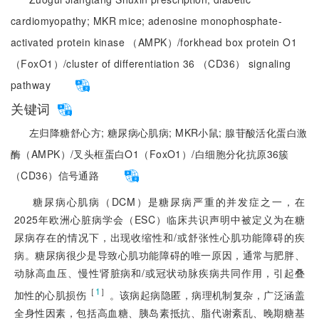
cardiomyopathy;
MKR mice;
adenosine monophosphate-
activated protein kinase （AMPK）/forkhead box protein O1
（FoxO1）/cluster of differentiation 36 （CD36） signaling
pathway
关键词
左归降糖舒心方;
糖尿病心肌病;
MKR小鼠;
腺苷酸活化蛋白激
酶（AMPK）/叉头框蛋白O1（FoxO1）/白细胞分化抗原36簇
（CD36）信号通路
糖尿病心肌病（DCM）是糖尿病严重的并发症之一，在
2025年欧洲心脏病学会（ESC）临床共识声明中被定义为在糖
尿病存在的情况下，出现收缩性和/或舒张性心肌功能障碍的疾
病。糖尿病很少是导致心肌功能障碍的唯一原因，通常与肥胖、
动脉高血压、慢性肾脏病和/或冠状动脉疾病共同作用，引起叠
［
1
］
加性的心肌损伤
。该病起病隐匿，病理机制复杂，广泛涵盖
全身性因素，包括高血糖、胰岛素抵抗、脂代谢紊乱、晚期糖基