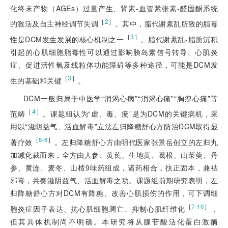
化终末产物（AGEs）过量产生、肾素-血管紧张素-醛固酮系统
［
2
］
的激活及自主神经调节失调
。其中，脂代谢紊乱所致的脂毒
［
3
］
性是DCM发生发展的核心机制之一
。脂代谢紊乱-脂质沉积
引起的心肌细胞脂毒性可以通过影响胰岛素信号转导、心肌炎
症、促进活性氧及线粒体功能障碍等多种途径，可能是DCM发
［
3
］
生的基础和关键
。
DCM一般归属于中医学“消渴心病”“消渴心痛”“胸痹心痛”等
［
4
］
范畴
。课题组认为“虚、毒、瘀”是为DCM的关键病机，采
用以“滋阴益气、活血解毒”立法左归降糖舒心方防治DCM取得显
［
］
5-6
著疗效
。左归降糖舒心方由明代医家张景岳创立的左归丸
加减化裁而来，全方由人参、黄芪、生地黄、葛根、山茱萸、丹
参、黄连、麦冬、山楂9味药组成，诸药相合，扶正固本，兼袪
邪毒，共奏滋阴益气、活血解毒之功。课题组前期研究表明，左
归降糖舒心方对DCM有降糖、改善心肌损伤的作用，可下调细
［
］
7-10
胞炎症因子表达、抗心肌细胞凋亡、抑制心肌纤维化
，
但其具体机制尚不明确。本研究将从腺苷酸活化蛋白激酶