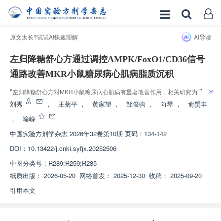
原文太长?试试AI快速理解
AI导读
左归降糖舒心方通过调控AMPK/FoxO1/CD36信号
通路改善MKR小鼠糖尿病心肌病脂质沉积
”
“
左归降糖舒心方对MKR小鼠糖尿病心肌病有显著改善作用，相关研究为糖尿
”
病心肌病治疗提供了新思路。
刘秀
，
王菊平
，
黄家望
，
邹俊驹
，
向琴
，
俞赟丰
，
喻嵘
中国实验方剂学杂志
2026年32卷第10期 页码：134-142
DOI：
10.13422/j.cnki.syfjx.20252506
中图分类号：
R289;R259;R285
纸质出版：
2026-05-20
网络首发：
2025-12-30
收稿：
2025-09-20
引用本文