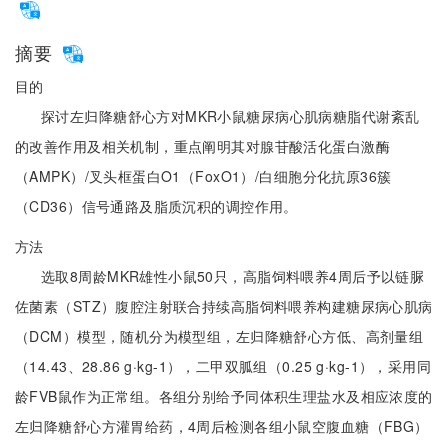
摘要
目的
探讨左归降糖舒心方对MKR小鼠糖尿病心肌病糖脂代谢紊乱
的改善作用及相关机制，重点阐明其对腺苷酸活化蛋白激酶
（AMPK）/叉头框蛋白O1（FoxO1）/白细胞分化抗原36簇
（CD36）信号通路及脂质沉积的调控作用。
方法
选取8周龄MKR雄性小鼠50只，高脂饲料喂养4周后予以链脲
佐菌素（STZ）腹腔注射联合持续高脂饲料喂养构建糖尿病心肌病
（DCM）模型，随机分为模型组，左归降糖舒心方低、高剂量组
（14.43、28.86 g·kg-1），二甲双胍组（0.25 g·kg-1），采用同
龄FVB鼠作为正常组。各组分别给予同体积生理盐水及相应浓度的
左归降糖舒心方灌胃给药，4周后检测各组小鼠空腹血糖（FBG）