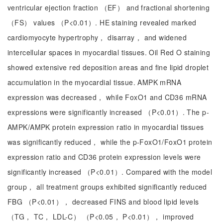
ventricular ejection fraction （EF） and fractional shortening
（FS） values （P<0.01）. HE staining revealed marked
cardiomyocyte hypertrophy， disarray， and widened
intercellular spaces in myocardial tissues. Oil Red O staining
showed extensive red deposition areas and fine lipid droplet
accumulation in the myocardial tissue. AMPK mRNA
expression was decreased， while FoxO1 and CD36 mRNA
expressions were significantly increased （P<0.01）. The p-
AMPK/AMPK protein expression ratio in myocardial tissues
was significantly reduced， while the p-FoxO1/FoxO1 protein
expression ratio and CD36 protein expression levels were
significantly increased （P<0.01）. Compared with the model
group， all treatment groups exhibited significantly reduced
FBG （P<0.01）， decreased FINS and blood lipid levels
（TG， TC， LDL-C） （P<0.05， P<0.01）， improved