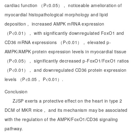
cardiac function （P<0.05）， noticeable amelioration of
myocardial histopathological morphology and lipid
deposition， increased AMPK mRNA expression
（P<0.01）， with significantly downregulated FoxO1 and
CD36 mRNA expressions （P<0.01）， elevated p-
AMPK/AMPK protein expression levels in myocardial tissue
（P<0.05）， significantly decreased p-FoxO1/FoxO1 ratios
（P<0.01）， and downregulated CD36 protein expression
levels （P<0.05， P<0.01）.
Conclusion
ZJSP exerts a protective effect on the heart in type 2
DCM of MKR mice， and its mechanism may be associated
with the regulation of the AMPK/FoxO1/CD36 signaling
pathway.