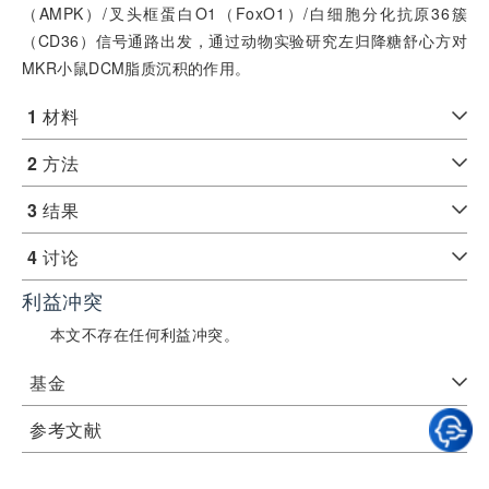
（AMPK）/叉头框蛋白O1（FoxO1）/白细胞分化抗原36簇
（CD36）信号通路出发，通过动物实验研究左归降糖舒心方对
MKR小鼠DCM脂质沉积的作用。
1
材料
2
方法
3
结果
4
讨论
利益冲突
本文不存在任何利益冲突。
基金
参考文献