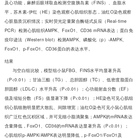
及心功能，麻醉后眼球取血检测空腹胰岛素（FINS）、血脂水
平，苏木素-伊红（HE）染色观察心肌组织形态，油红O染色观察
心脏脂质沉积情况；实时荧光定量聚合酶链式反应（Real-time
PCR）检测心肌组织AMPK、FoxO1、CD36 mRNA表达；蛋白免
疫印迹法（Western blot）检测AMPK、磷酸化（p）-AMPK、
FoxO1、p-FoxO1、CD36蛋白的表达水平。
结果
与空白组比较，模型组小鼠FBG、FINS水平均显著升高
（P<0.01）；甘油三酯（TG）、总胆固醇（TC）、低密度脂蛋白
胆固醇（LDL-C）水平升高（P<0.01）；心功能射血分数（EF）
值及缩短分数（FS）值显著下降（P<0.01）；HE染色可见心肌组
织心肌细胞明显肥大散乱、间隙增宽；油红O染色可见小鼠心肌组
织广泛红色沉积区域，并可见细小脂滴聚集；AMPK的mRNA表达
含量降低，FoxO1、CD36的mRNA表达显著升高（P<0.01）；
心肌组织p-AMPK/AMPK表达明显降低，p-FoxO1/FoxO1及