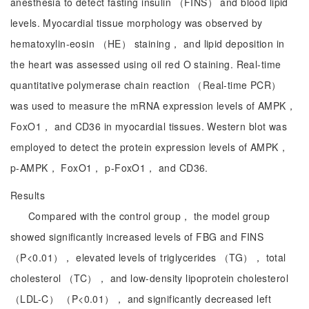
anesthesia to detect fasting insulin （FINS） and blood lipid
levels. Myocardial tissue morphology was observed by
hematoxylin-eosin （HE） staining， and lipid deposition in
the heart was assessed using oil red O staining. Real-time
quantitative polymerase chain reaction （Real-time PCR）
was used to measure the mRNA expression levels of AMPK，
FoxO1， and CD36 in myocardial tissues. Western blot was
employed to detect the protein expression levels of AMPK，
p-AMPK， FoxO1， p-FoxO1， and CD36.
Results
Compared with the control group， the model group
showed significantly increased levels of FBG and FINS
（P<0.01）， elevated levels of triglycerides （TG）， total
cholesterol （TC）， and low-density lipoprotein cholesterol
（LDL-C） （P<0.01）， and significantly decreased left